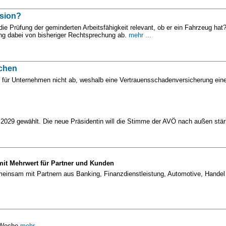
nsion?
 die Prüfung der geminderten Arbeitsfähigkeit relevant, ob er ein Fahrzeug ha
ing dabei von bisheriger Rechtsprechung ab.
mehr ...
ichen
r Unternehmen nicht ab, weshalb eine Vertrauensschadenversicherung eine w
g
 2029 gewählt. Die neue Präsidentin will die Stimme der AVÖ nach außen stä
mit Mehrwert für Partner und Kunden
gemeinsam mit Partnern aus Banking, Finanzdienstleistung, Automotive, Han
o Woche
mehr ...