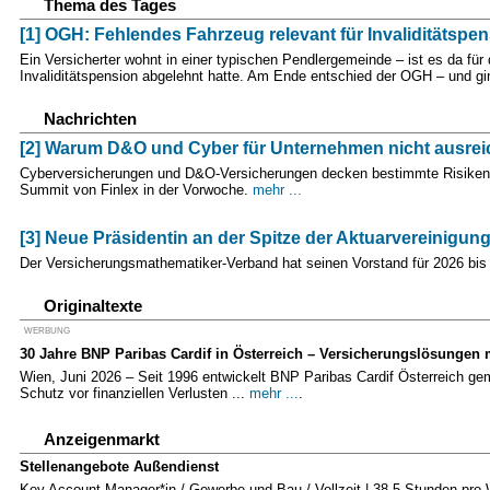
Thema des Tages
[1] OGH: Fehlendes Fahrzeug relevant für Invaliditätspe
Ein Versicherter wohnt in einer typischen Pendlergemeinde – ist es da für
Invaliditätspension abgelehnt hatte. Am Ende entschied der OGH – und g
Nachrichten
[2] Warum D&O und Cyber für Unternehmen nicht ausre
Cyberversicherungen und D&O-Versicherungen decken bestimmte Risiken fü
Summit von Finlex in der Vorwoche.
mehr ...
[3] Neue Präsidentin an der Spitze der Aktuarvereinigun
Der Versicherungsmathematiker-Verband hat seinen Vorstand für 2026 bis
Originaltexte
WERBUNG
30 Jahre BNP Paribas Cardif in Österreich – Versicherungslösungen 
Wien, Juni 2026 – Seit 1996 entwickelt BNP Paribas Cardif Österreich 
Schutz vor finanziellen Verlusten ...
mehr ...
.
Anzeigenmarkt
Stellenangebote Außendienst
Key Account Manager*in / Gewerbe und Bau / Vollzeit | 38,5 Stunden pr