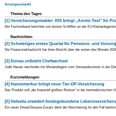
Anzeigenmarkt
Thema des Tages
[1] Versicherungsmakler: RIS bringt „Anreiz-Test“ für Pr
Der Fachverband berichtet von letzten Schliffen an der EU-Kleinanlegers
Nachrichten
[2] Schwieriges erstes Quartal für Pensions- und Vorso
Die Finanzmarktaufsicht hat ihren Bericht über die ersten drei Monate 2026
[3] Donau vollzieht Chefwechsel
Judit Havasi wechselte mit Monatsbeginn vom Vorstandsvorsitz in der Do
Kurzmeldungen
[4] Hansemerkur bringt neue Tier-OP-Versicherung
Das Produkt soll „die finanziell größten Risiken“ in der tiermedizinisch
[5] Helvetia erweitert fondsgebundene Lebensversicher
Ein neuer Dread-Disease-Zusatz dient der Absicherung für den Fall best