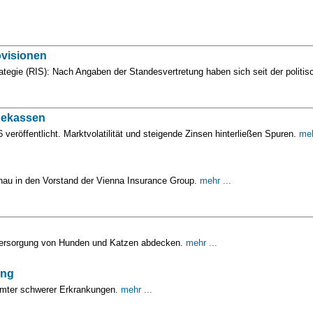
ovisionen
trategie (RIS): Nach Angaben der Standesvertretung haben sich seit der pol
rgekassen
 veröffentlicht. Marktvolatilität und steigende Zinsen hinterließen Spuren.
meh
nau in den Vorstand der Vienna Insurance Group.
mehr ...
en Versorgung von Hunden und Katzen abdecken.
mehr ...
ung
immter schwerer Erkrankungen.
mehr ...