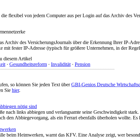
t, die flexibel von jedem Computer aus per Login auf das Archiv des 
irmennetzerke
as Archiv des VersicherungsJournals über die Erkennung Ihrer IP-Adres
 mit fester IP-Adresse (typisch für größere Unternehmen, in der Regel
u diesem Artikel
eit
·
Gesundheitsreform
·
Invalidität
·
Pension
ufen, so können Sie jeden Text über
GBI-Genios Deutsche Wirtschaft
en Sie
hier
.
bbiegen nötig sind
ße nach links abbiegen und verlangsamte seine Geschwindigkeit stark.
ch den Abbiegevorgang, als ein Ferrari ebenfalls überholen wollte. Es
mwerken
fälle beim Heimwerken, warnt das KFV. Eine Analyse zeigt, wer besonde