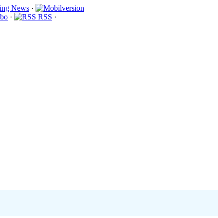
·
bo
·
RSS
·