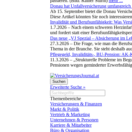
passieren. (Bild: Rainer Sturm)
mehr ...
Donau hat Unfallversicherung umfangreich 
Ab 15. September bietet die Donau Versicher
Diese Artikel könnten Sie noch interessiere
Invalidität und Berufsunfähigkeit: Was Ver
1.7.2026 –
Nach einem schweren Herzinfarkt
und fordert statt einer Berufsunfähigkeitsp
Das neue „VJ Spezial – Absicherung im Leb
27.3.2026 –
Die Frage, wie man die Berufsu
Thema in der Branche. Sie steht deshalb a
Pflegegeld, Invaliditäts-, BU-Pension: AK-
11.3.2026 –
„Strukturelle Probleme im Begu
Pensionen wegen geminderter Erwerbsfähig
Erweiterte Suche »
Themenbereiche
Versicherungen & Finanzen
Markt & Politik
Vertrieb & Marketing
Unternehmen & Personen
Karriere & Mitarbeiter
Büro & Organisation