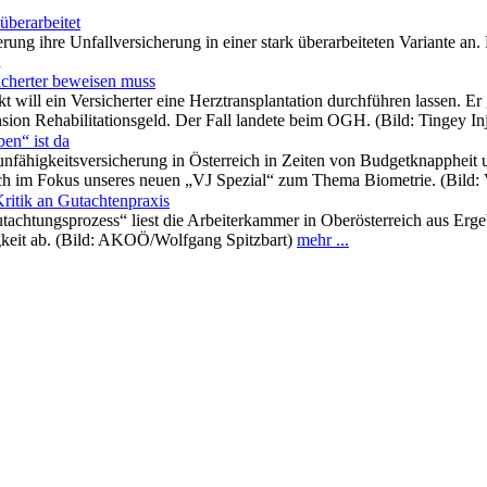
überarbeitet
ung ihre Unfallversicherung in einer stark überarbeiteten Variante an. 
n
sicherter beweisen muss
 will ein Versicherter eine Herztransplantation durchführen lassen. E
ension Rehabilitationsgeld. Der Fall landete beim OGH. (Bild: Tingey 
en“ ist da
nfähigkeitsversicherung in Österreich in Zeiten von Budgetknappheit 
uch im Fokus unseres neuen „VJ Spezial“ zum Thema Biometrie. (Bild:
Kritik an Gutachtenpraxis
tachtungsprozess“ liest die Arbeiterkammer in Oberösterreich aus Er
keit ab. (Bild: AKOÖ/Wolfgang Spitzbart)
mehr ...