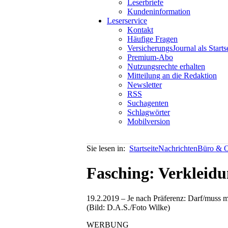
Leserbriefe
Kundeninformation
Leserservice
Kontakt
Häufige Fragen
VersicherungsJournal als Starts
Premium-Abo
Nutzungsrechte erhalten
Mitteilung an die Redaktion
Newsletter
RSS
Suchagenten
Schlagwörter
Mobilversion
Sie lesen in:
Startseite
Nachrichten
Büro & O
Fasching: Verkleidu
19.2.2019 – Je nach Präferenz: Darf/muss m
(Bild: D.A.S./Foto Wilke)
WERBUNG