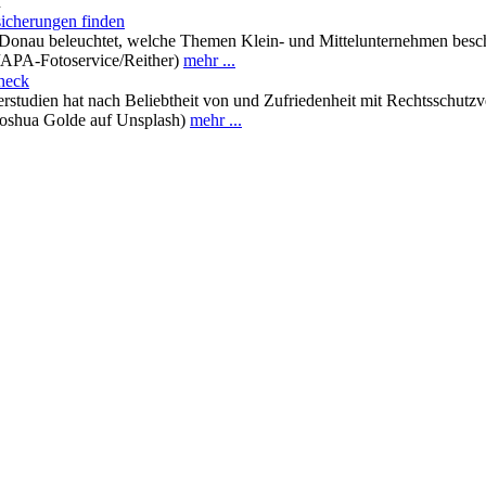
n
icherungen finden
au beleuchtet, welche Themen Klein- und Mittelunternehmen beschäft
/APA-Fotoservice/Reither)
mehr ...
heck
erstudien hat nach Beliebtheit von und Zufriedenheit mit Rechtsschutz
Joshua Golde auf Unsplash)
mehr ...