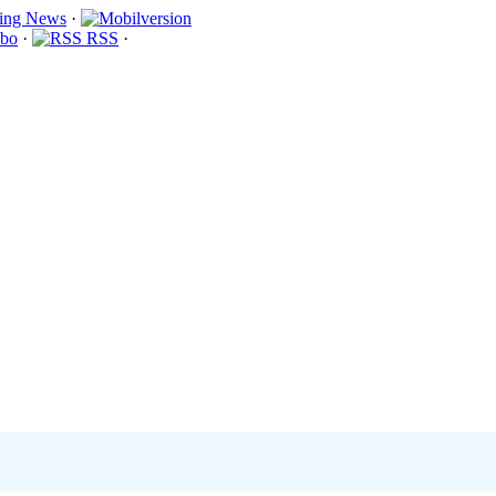
·
bo
·
RSS
·