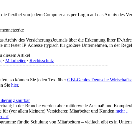
t, die flexibel von jedem Computer aus per Login auf das Archiv des 
irmennetzerke
as Archiv des VersicherungsJournals über die Erkennung Ihrer IP-Adres
 mit fester IP-Adresse (typisch für größere Unternehmen, in der Regel
u diesem Artikel
g
·
Mitarbeiter
·
Rechtsschutz
ufen, so können Sie jeden Text über
GBI-Genios Deutsche Wirtschaft
en Sie
hier
.
lierung spürbar
 vertraut; in der Branche werden aber mittlerweile Ausmaß und Komplexi
e für (vor allem kleinere) Versicherer, Mitarbeiter und Kunden.
mehr ...
edarf
ramme für die Schulung von Mitarbeitern – vielfach gibt es in Unte