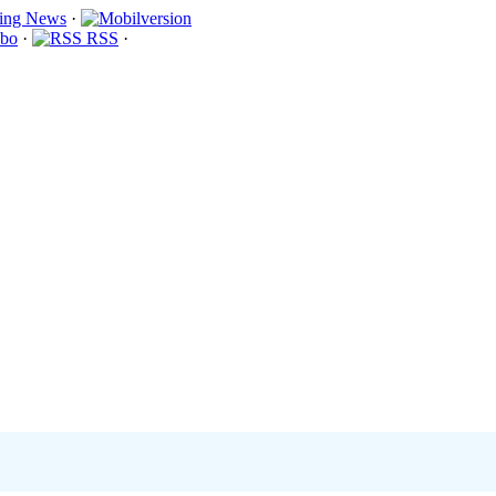
·
bo
·
RSS
·