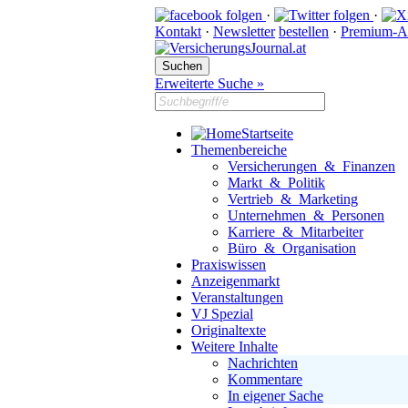
·
·
Kontakt
·
Newsletter
bestellen
·
Premium-A
Erweiterte Suche »
Startseite
Themenbereiche
Versicherungen & Finanzen
Markt & Politik
Vertrieb & Marketing
Unternehmen & Personen
Karriere & Mitarbeiter
Büro & Organisation
Praxiswissen
Anzeigenmarkt
Veranstaltungen
VJ Spezial
Originaltexte
Weitere Inhalte
Nachrichten
Kommentare
In eigener Sache