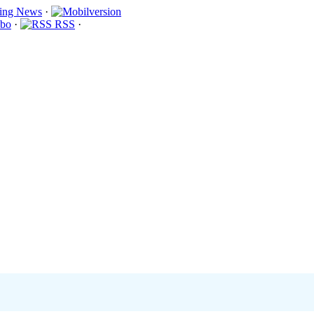
·
bo
·
RSS
·