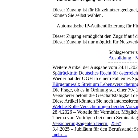
Dieser Zugang ist für Einzelnutzer geeigne
können Sie selbst wählen.
Automatische IP-Authentifizierung für F
Dieser Zugang ermöglicht den Zugriff auf d
Dieser Zugang ist nur möglich für Netzwerke
Schlagwörter z
Ausbildung
·
M
Weitere Artikel der Ausgabe vom 24.11.20
Spätrücktritt: Deutsches Recht für österrei
Wieder hat der OGH in einem Fall eines Spä
Bürgeranwalt: Streit um Lebensversicherung
Die Frage, ob es in Ordnung sei, einer 79
Versicherer betont die Geschäftsfähigkeit d
Diese Artikel könnten Sie noch interessiere
Welche Rolle Versicherungen bei der Vorso
28.4.2026 –
Vorteile für Vermittler, Möglic
Thema von Vorträgen bei einem Seminartag z
Versicherungsagenten feiern „25er“
3.4.2025 –
Jubiläum für den Berufsstand: S
mehr ...