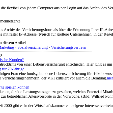
t, die flexibel von jedem Computer aus per Login auf das Archiv des 
irmennetzerke
as Archiv des VersicherungsJournals über die Erkennung Ihrer IP-Adres
 mit fester IP-Adresse (typisch für größere Unternehmen, in der Regel
u diesem Artikel
arketing
·
Sozialversicherung
·
Versicherungsvertreter
20
chische Kunden?
trücktritts von einer Lebensversicherung entschieden. Hier ging es um
 für 79-Jährige
-jährigen Frau eine fondsgebundene Lebensversicherung für risikobew
er Versicherungsnehmerin, der VKI kritisiert vor allem die Beratung.
mehr
n
rge spielen können
hkeiten, direkte Leistungszusagen zu gestalten, welches Potenzial Mita
ur betrieblichen Altersvorsorge in der Vorwoche. (Bild: Wilfried Poh
eit 2000 gibt es in der Wirtschaftskammer eine eigene Interessenvertre