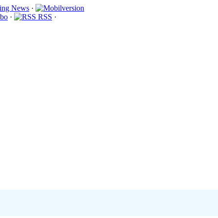
·
bo
·
RSS
·