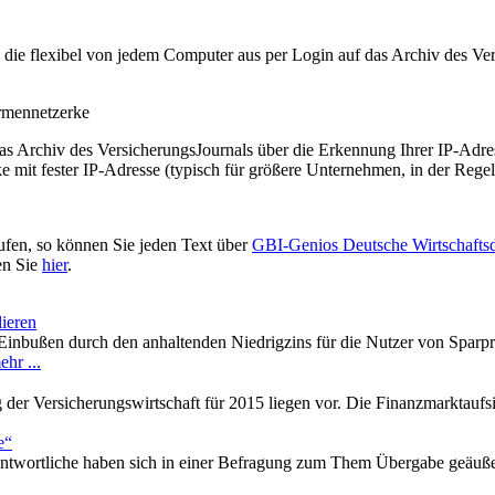
t, die flexibel von jedem Computer aus per Login auf das Archiv des 
irmennetzerke
as Archiv des VersicherungsJournals über die Erkennung Ihrer IP-Adres
 mit fester IP-Adresse (typisch für größere Unternehmen, in der Regel
ufen, so können Sie jeden Text über
GBI-Genios Deutsche Wirtschaft
en Sie
hier
.
lieren
 Einbußen durch den anhaltenden Niedrigzins für die Nutzer von Sparp
ehr ...
der Versicherungswirtschaft für 2015 liegen vor. Die Finanzmarktaufsic
e“
twortliche haben sich in einer Befragung zum Them Übergabe geäuße