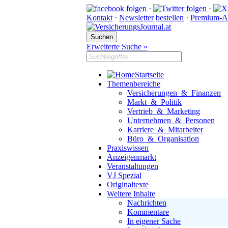
·
·
Kontakt
·
Newsletter
bestellen
·
Premium-A
Erweiterte Suche »
Startseite
Themenbereiche
Versicherungen & Finanzen
Markt & Politik
Vertrieb & Marketing
Unternehmen & Personen
Karriere & Mitarbeiter
Büro & Organisation
Praxiswissen
Anzeigenmarkt
Veranstaltungen
VJ Spezial
Originaltexte
Weitere Inhalte
Nachrichten
Kommentare
In eigener Sache