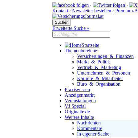
·
·
Kontakt
·
Newsletter
bestellen
·
Premium-A
Erweiterte Suche »
Startseite
Themenbereiche
Versicherungen & Finanzen
Markt & Politik
Vertrieb & Marketing
Unternehmen & Personen
Karriere & Mitarbeiter
Büro & Organisation
Praxiswissen
Anzeigenmarkt
Veranstaltungen
VJ Spezial
Originaltexte
Weitere Inhalte
Nachrichten
Kommentare
In eigener Sache