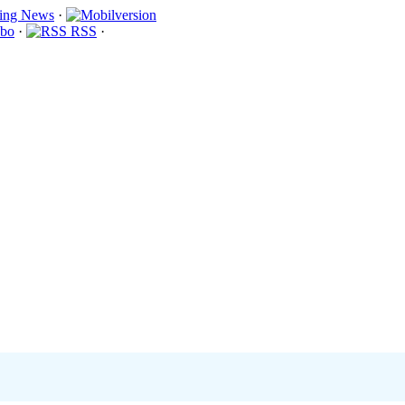
·
bo
·
RSS
·