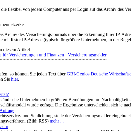
t, die flexibel von jedem Computer aus per Login auf das Archiv des 
irmennetzerke
as Archiv des VersicherungsJournals über die Erkennung Ihrer IP-Adres
 mit fester IP-Adresse (typisch für größere Unternehmen, in der Regel
u diesem Artikel
 für Versicherungen und Finanzen
·
Versicherungsmakler
ufen, so können Sie jeden Text über
GBI-Genios Deutsche Wirtschaft
en Sie
hier
.
ität?
lständische Unternehmen in größeren Bemühungen um Nachhaltigkeit ein
äftsmodell wurde gefragt. Die Ergebnisse unterscheiden sich je nach 
 Anträge
echtsservice- und Schlichtungsstelle der Versicherungsmakler eingebra
ungsverfahren. (Bild: RSS)
mehr ...
ssern