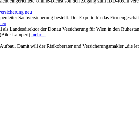
icht eingerichtete Online-Dienst soll den Zugang zum IDD-Recht vere
n
versicherung neu
nleiter Sachversicherung bestellt. Der Experte für das Firmengeschäft
Wien
als Landesdirektor der Donau Versicherung für Wien in den Ruhestand t
(Bild: Lampert)
mehr ...
 Aufbau. Damit will der Risikoberater und Versicherungsmakler „die let