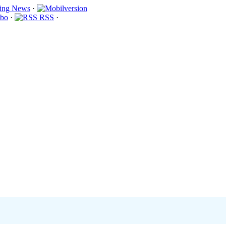
·
bo
·
RSS
·