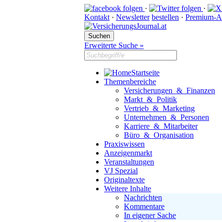
·
·
Kontakt
·
Newsletter
bestellen
·
Premium-A
Erweiterte Suche »
Startseite
Themenbereiche
Versicherungen & Finanzen
Markt & Politik
Vertrieb & Marketing
Unternehmen & Personen
Karriere & Mitarbeiter
Büro & Organisation
Praxiswissen
Anzeigenmarkt
Veranstaltungen
VJ Spezial
Originaltexte
Weitere Inhalte
Nachrichten
Kommentare
In eigener Sache