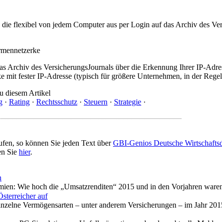
t, die flexibel von jedem Computer aus per Login auf das Archiv des 
irmennetzerke
as Archiv des VersicherungsJournals über die Erkennung Ihrer IP-Adres
 mit fester IP-Adresse (typisch für größere Unternehmen, in der Regel
u diesem Artikel
g
·
Rating
·
Rechtsschutz
·
Steuern
·
Strategie
·
ufen, so können Sie jeden Text über
GBI-Genios Deutsche Wirtschaft
en Sie
hier
.
n
mien: Wie hoch die „Umsatzrenditen“ 2015 und in den Vorjahren ware
sterreicher auf
 einzelne Vermögensarten – unter anderem Versicherungen – im Jahr 20