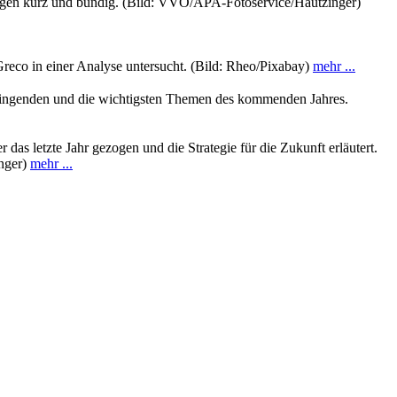
ngen kurz und bündig. (Bild: VVO/APA-Fotoservice/Hautzinger)
t Greco in einer Analyse untersucht. (Bild: Rheo/Pixabay)
mehr ...
klingenden und die wichtigsten Themen des kommenden Jahres.
s letzte Jahr gezogen und die Strategie für die Zukunft erläutert.
inger)
mehr ...