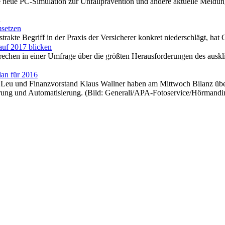
 neue PC-Simulation zur Unfallprävention und andere aktuelle Meldu
n
msetzen
strakte Begriff in der Praxis der Versicherer konkret niederschlägt, ha
auf 2017 blicken
rechen in einer Umfrage über die größten Herausforderungen des aus
lan für 2016
Leu und Finanzvorstand Klaus Wallner haben am Mittwoch Bilanz über da
sierung und Automatisierung. (Bild: Generali/APA-Fotoservice/Hörmand