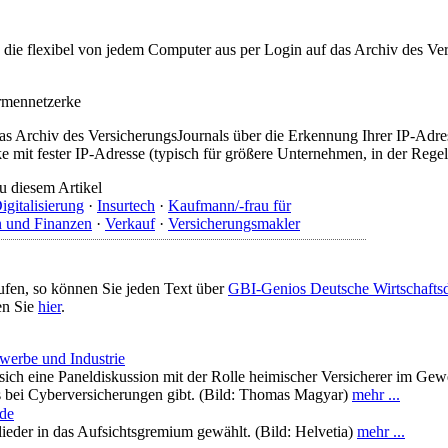
t, die flexibel von jedem Computer aus per Login auf das Archiv des 
irmennetzerke
as Archiv des VersicherungsJournals über die Erkennung Ihrer IP-Adres
 mit fester IP-Adresse (typisch für größere Unternehmen, in der Regel
u diesem Artikel
igitalisierung
·
Insurtech
·
Kaufmann/-frau für
n und Finanzen
·
Verkauf
·
Versicherungsmakler
ufen, so können Sie jeden Text über
GBI-Genios Deutsche Wirtschaft
en Sie
hier
.
ewerbe und Industrie
ich eine Paneldiskussion mit der Rolle heimischer Versicherer im Gewe
es bei Cyberversicherungen gibt. (Bild: Thomas Magyar)
mehr ...
nde
eder in das Aufsichtsgremium gewählt. (Bild: Helvetia)
mehr ...