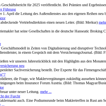
n Geschäftsbericht für 2025 veröffentlicht. Bei Prämien und Ergebnis
uer Führung
er 1. April die Leitung des Außendienstes aus den eigenen Reihen neu
ktor
 abdeckende Vertriebsdirektion einen neuen Leiter. (Bild: Merkur)
mehr 
iemakler hat seine Gesellschaften in die deutsche Hanseatic Broking 
n
t
 Geschäftsmodell in Zeiten von Digitalisierung und disruptiver Technol
ienstleister, in einem Gespräch mit dem VersicherungsJournal. (Bild:
chließen wir unseren Jahresrückblick mit den Highlights aus den Mona
versicherung neu
nleiter Sachversicherung bestellt. Der Experte für das Firmengeschäft
en“?
lidierer, die Frage, wie Maklervergütungen zukünftig aussehen könn
ereinigungen beim Insurance Forum Austria. (Bild: Thomas Magyar/Busi
tor
ebruar unter neuer Leitung.
mehr ...
ht der Furcht
aklermarkt auch. Eine Podiumsrunde beim Maklertreffen in Rust am See
 ...