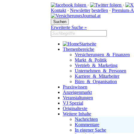
·
·
Kontakt
·
Newsletter
bestellen
·
Premium-A
Erweiterte Suche »
Startseite
Themenbereiche
Versicherungen & Finanzen
Markt & Politik
Vertrieb & Marketing
Unternehmen & Personen
Karriere & Mitarbeiter
Büro & Organisation
Praxiswissen
Anzeigenmarkt
Veranstaltungen
VJ Spezial
Originaltexte
Weitere Inhalte
Nachrichten
Kommentare
In eigener Sache