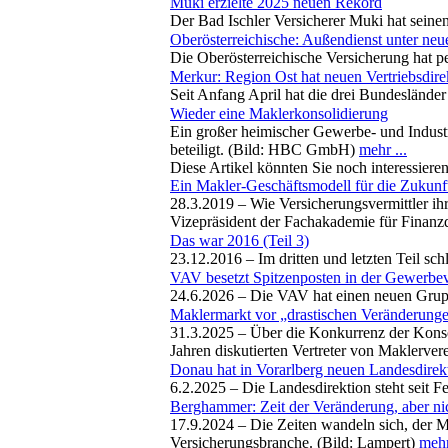
Muki erzielte 2025 neuen Rekord
Der Bad Ischler Versicherer Muki hat seine
Oberösterreichische: Außendienst unter ne
Die Oberösterreichische Versicherung hat p
Merkur: Region Ost hat neuen Vertriebsdire
Seit Anfang April hat die drei Bundesländer
Wieder eine Maklerkonsolidierung
Ein großer heimischer Gewerbe- und Industr
beteiligt. (Bild: HBC GmbH)
mehr ...
Diese Artikel könnten Sie noch interessiere
Ein Makler-Geschäftsmodell für die Zukunf
28.3.2019 –
Wie Versicherungsvermittler ihr
Vizepräsident der Fachakademie für Finanzd
Das war 2016 (Teil 3)
23.12.2016 –
Im dritten und letzten Teil s
VAV besetzt Spitzenposten in der Gewerbe
24.6.2026 –
Die VAV hat einen neuen Gruppe
Maklermarkt vor „drastischen Veränderung
31.3.2025 –
Über die Konkurrenz der Konso
Jahren diskutierten Vertreter von Maklerv
Donau hat in Vorarlberg neuen Landesdirek
6.2.2025 –
Die Landesdirektion steht seit F
Berghammer: Zeit der Veränderung, aber nic
17.9.2024 –
Die Zeiten wandeln sich, der M
Versicherungsbranche. (Bild: Lampert)
mehr