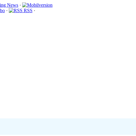
·
bo
·
RSS
·