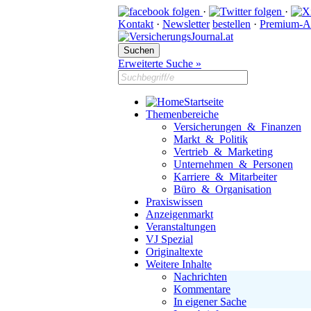
·
·
Kontakt
·
Newsletter
bestellen
·
Premium-A
Erweiterte Suche »
Startseite
Themenbereiche
Versicherungen & Finanzen
Markt & Politik
Vertrieb & Marketing
Unternehmen & Personen
Karriere & Mitarbeiter
Büro & Organisation
Praxiswissen
Anzeigenmarkt
Veranstaltungen
VJ Spezial
Originaltexte
Weitere Inhalte
Nachrichten
Kommentare
In eigener Sache