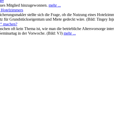
ter
eues Mitglied hinzugewonnen.
mehr ...
s Hotelzimmers
icherungsmakler stellte sich die Frage, ob die Nutzung eines Hotelzimm
z für Grundstückseigentum und Miete gedeckt wäre. (Bild: Tingey In
xy“ machen?
hen oft kein Thema ist, wie man die betriebliche Altersvorsorge inte
eminartag in der Vorwoche. (Bild: VJ)
mehr ...