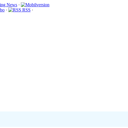
·
bo
·
RSS
·