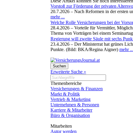
Diese Artikel könnten Sie noch interessiere
Vorstoß zur Förderung der privaten Altersv
20.7.2026 –
Nach Reformen in der ersten un
mehr ...
Welche Rolle Versicherungen bei der Vorso
28.4.2026 –
Vorteile für Vermittler, Möglic
Thema von Vorträgen bei einem Seminartag z
Regierung will zweite Säule mit sechs Punk
23.4.2026 –
Der Ministerrat hat grünes Lic
Punkte. (Bild: BKA/Regina Aigner)
mehr ..
Erweiterte Suche »
Themenbereiche
Versicherungen & Finanzen
Markt & Politik
Vertrieb & Marketing
Unternehmen & Personen
Karriere & Mitarbeiter
Büro & Organisation
Mitarbeiten
Autor werden