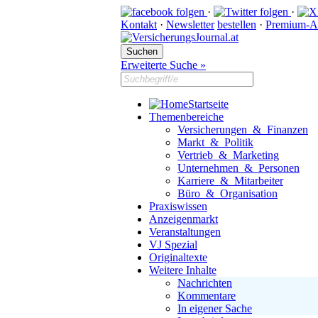
·
·
Kontakt
·
Newsletter
bestellen
·
Premium-A
Erweiterte Suche »
Startseite
Themenbereiche
Versicherungen & Finanzen
Markt & Politik
Vertrieb & Marketing
Unternehmen & Personen
Karriere & Mitarbeiter
Büro & Organisation
Praxiswissen
Anzeigenmarkt
Veranstaltungen
VJ Spezial
Originaltexte
Weitere Inhalte
Nachrichten
Kommentare
In eigener Sache