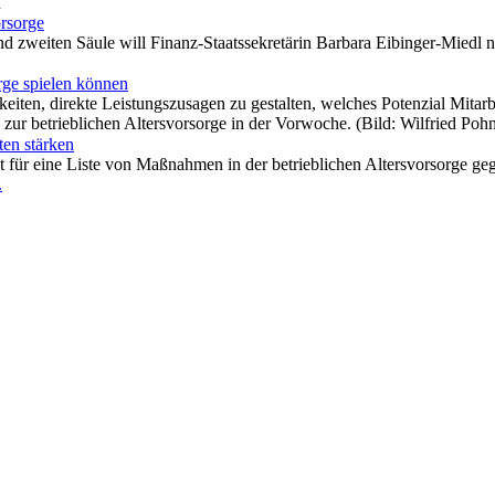
n
orsorge
d zweiten Säule will Finanz-Staatssekretärin Barbara Eibinger-Miedl n
rge spielen können
hkeiten, direkte Leistungszusagen zu gestalten, welches Potenzial Mita
ur betrieblichen Altersvorsorge in der Vorwoche. (Bild: Wilfried Poh
ten stärken
ht für eine Liste von Maßnahmen in der betrieblichen Altersvorsorge g
.