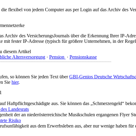
t, die flexibel von jedem Computer aus per Login auf das Archiv des 
irmennetzerke
as Archiv des VersicherungsJournals über die Erkennung Ihrer IP-Adres
 mit fester IP-Adresse (typisch für größere Unternehmen, in der Regel
u diesem Artikel
bliche Altersversorgung
·
Pension
·
Pensionskasse
ufen, so können Sie jeden Text über
GBI-Genios Deutsche Wirtschaft
en Sie
hier
.
1
“ auf Haftpflichtgeschädigte aus. Sie können das „Schmerzengeld“ be
 des Landesrats
enheit der an niederösterreichische Musikschulen ergangenen Flyer Ste
tete Risiko
erufsunfähigkeit aus dem Erwerbsleben aus, aber nur wenige haben für d