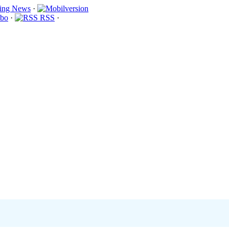
·
bo
·
RSS
·