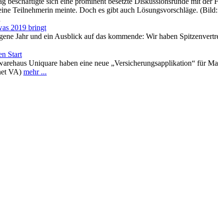
beschäftigte sich eine prominent besetzte Diskussionsrunde mit der Fr
eine Teilnehmerin meinte. Doch es gibt auch Lösungsvorschläge. (Bild
n
was 2019 bringt
ene Jahr und ein Ausblick auf das kommende: Wir haben Spitzenvertre
n Start
warehaus Uniquare haben eine neue „Versicherungsapplikation“ für 
rnet VA)
mehr ...