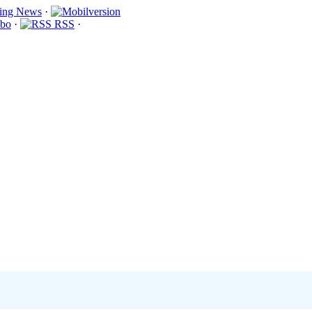
·
bo
·
RSS
·