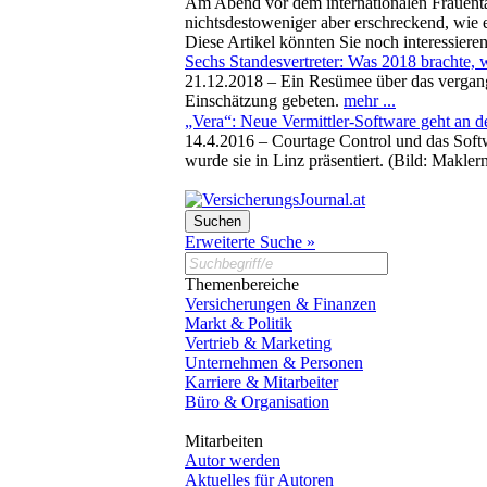
Am Abend vor dem internationalen Frauentag 
nichtsdestoweniger aber erschreckend, wie 
Diese Artikel könnten Sie noch interessiere
Sechs Standesvertreter: Was 2018 brachte, 
21.12.2018 –
Ein Resümee über das vergang
Einschätzung gebeten.
mehr ...
„Vera“: Neue Vermittler-Software geht an de
14.4.2016 –
Courtage Control und das Soft
wurde sie in Linz präsentiert. (Bild: Makle
Erweiterte Suche »
Themenbereiche
Versicherungen & Finanzen
Markt & Politik
Vertrieb & Marketing
Unternehmen & Personen
Karriere & Mitarbeiter
Büro & Organisation
Mitarbeiten
Autor werden
Aktuelles für Autoren