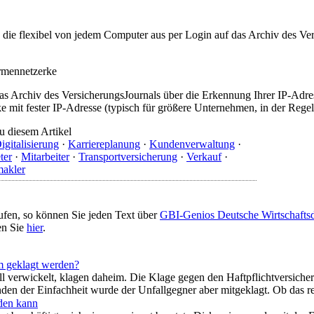
t, die flexibel von jedem Computer aus per Login auf das Archiv des 
irmennetzerke
as Archiv des VersicherungsJournals über die Erkennung Ihrer IP-Adres
 mit fester IP-Adresse (typisch für größere Unternehmen, in der Regel
u diesem Artikel
igitalisierung
·
Karriereplanung
·
Kundenverwaltung
·
ter
·
Mitarbeiter
·
Transportversicherung
·
Verkauf
·
makler
ufen, so können Sie jeden Text über
GBI-Genios Deutsche Wirtschaft
en Sie
hier
.
 geklagt werden?
fall verwickelt, klagen daheim. Die Klage gegen den Haftpflichtversich
en der Einfachheit wurde der Unfallgegner aber mitgeklagt. Ob das re
den kann