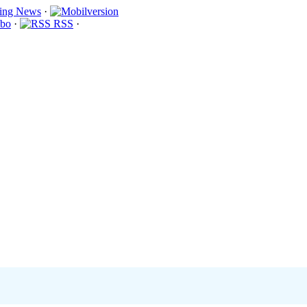
·
bo
·
RSS
·