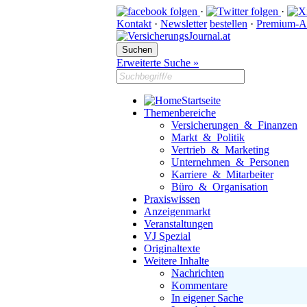
·
·
Kontakt
·
Newsletter
bestellen
·
Premium-A
Erweiterte Suche »
Startseite
Themenbereiche
Versicherungen & Finanzen
Markt & Politik
Vertrieb & Marketing
Unternehmen & Personen
Karriere & Mitarbeiter
Büro & Organisation
Praxiswissen
Anzeigenmarkt
Veranstaltungen
VJ Spezial
Originaltexte
Weitere Inhalte
Nachrichten
Kommentare
In eigener Sache