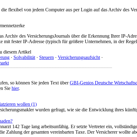
t, die flexibel von jedem Computer aus per Login auf das Archiv des 
irmennetzerke
as Archiv des VersicherungsJournals über die Erkennung Ihrer IP-Adres
 mit fester IP-Adresse (typisch für größere Unternehmen, in der Regel
u diesem Artikel
erung
·
Solvabilität
·
Steuern
·
Versicherungsaufsicht
·
markt
ufen, so können Sie jeden Text über
GBI-Genios Deutsche Wirtschaft
en Sie
hier
.
atzieren wollen (1)
sicherungsmakler wurden gefragt, wie sie die Entwicklung ihres künftig
chaden?
arzt 142 Tage lang arbeitsunfähig. Er setzte Vertreter ein, vollständi
die Zahlung der gesamten vereinbarten Taxe. Der Versicherer wollte ab