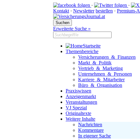
·
·
Kontakt
·
Newsletter
bestellen
·
Premium-A
Erweiterte Suche »
Startseite
Themenbereiche
Versicherungen & Finanzen
Markt & Politik
Vertrieb & Marketing
Unternehmen & Personen
Karriere & Mitarbeiter
Büro & Organisation
Praxiswissen
Anzeigenmarkt
Veranstaltungen
VJ Spezial
Originaltexte
Weitere Inhalte
Nachrichten
Kommentare
In eigener Sache