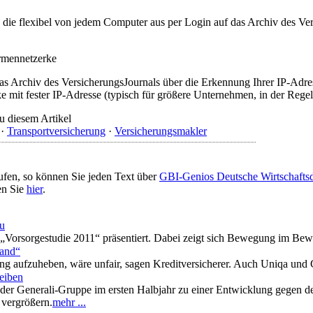
t, die flexibel von jedem Computer aus per Login auf das Archiv des 
irmennetzerke
as Archiv des VersicherungsJournals über die Erkennung Ihrer IP-Adres
 mit fester IP-Adresse (typisch für größere Unternehmen, in der Regel
u diesem Artikel
·
Transportversicherung
·
Versicherungsmakler
ufen, so können Sie jeden Text über
GBI-Genios Deutsche Wirtschaft
en Sie
hier
.
zu
Vorsorgestudie 2011“ präsentiert. Dabei zeigt sich Bewegung im Bewus
land“
ung aufzuheben, wäre unfair, sagen Kreditversicherer. Auch Uniqa und
eiben
t der Generali-Gruppe im ersten Halbjahr zu einer Entwicklung gegen 
 vergrößern.
mehr ...