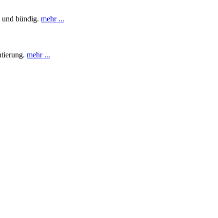
z und bündig.
mehr ...
ntierung.
mehr ...