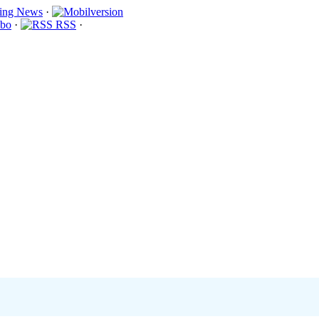
·
bo
·
RSS
·