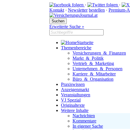
·
·
Kontakt
·
Newsletter
bestellen
·
Premium-A
Erweiterte Suche »
Startseite
Themenbereiche
Versicherungen & Finanzen
Markt & Politik
Vertrieb & Marketing
Unternehmen & Personen
Karriere & Mitarbeiter
Büro & Organisation
Praxiswissen
Anzeigenmarkt
Veranstaltungen
VJ Spezial
Originaltexte
Weitere Inhalte
Nachrichten
Kommentare
In eigener Sache