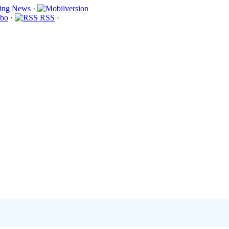
·
bo
·
RSS
·