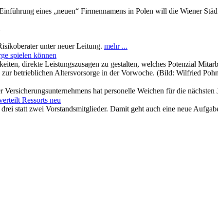
inführung eines „neuen“ Firmennamens in Polen will die Wiener Städti
n
isikoberater unter neuer Leitung.
mehr ...
rge spielen können
hkeiten, direkte Leistungszusagen zu gestalten, welches Potenzial Mita
ur betrieblichen Altersvorsorge in der Vorwoche. (Bild: Wilfried Poh
er Versicherungsunternehmens hat personelle Weichen für die nächsten J
erteilt Ressorts neu
 drei statt zwei Vorstandsmitglieder. Damit geht auch eine neue Aufgab