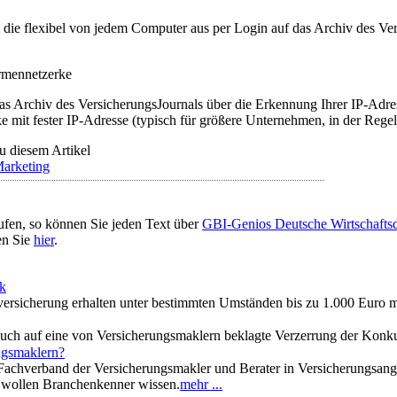
t, die flexibel von jedem Computer aus per Login auf das Archiv des 
irmennetzerke
as Archiv des VersicherungsJournals über die Erkennung Ihrer IP-Adres
 mit fester IP-Adresse (typisch für größere Unternehmen, in der Regel
u diesem Artikel
arketing
ufen, so können Sie jeden Text über
GBI-Genios Deutsche Wirtschaft
en Sie
hier
.
ck
ersicherung erhalten unter bestimmten Umständen bis zu 1.000 Euro m
auch auf eine von Versicherungsmaklern beklagte Verzerrung der Konk
ngsmaklern?
chverband der Versicherungsmakler und Berater in Versicherungsange
 wollen Branchenkenner wissen.
mehr ...