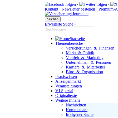
·
·
Kontakt
·
Newsletter
bestellen
·
Premium-A
Erweiterte Suche »
Startseite
Themenbereiche
Versicherungen & Finanzen
Markt & Politik
Vertrieb & Marketing
Unternehmen & Personen
Karriere & Mitarbeiter
Büro & Organisation
Praxiswissen
Anzeigenmarkt
Veranstaltungen
VJ Spezial
Originaltexte
Weitere Inhalte
Nachrichten
Kommentare
In eigener Sache