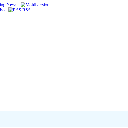
·
bo
·
RSS
·