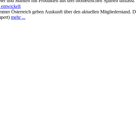
eter und Marken mit Produkten aus drei biometrischen Sparten umfasst
 entwickelt
mmer Österreich geben Auskunft über den aktuellen Mitgliederstand. 
mpert)
mehr ...