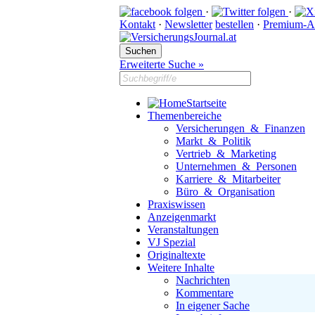
·
·
Kontakt
·
Newsletter
bestellen
·
Premium-A
Erweiterte Suche »
Startseite
Themenbereiche
Versicherungen & Finanzen
Markt & Politik
Vertrieb & Marketing
Unternehmen & Personen
Karriere & Mitarbeiter
Büro & Organisation
Praxiswissen
Anzeigenmarkt
Veranstaltungen
VJ Spezial
Originaltexte
Weitere Inhalte
Nachrichten
Kommentare
In eigener Sache