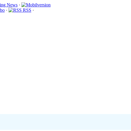
·
bo
·
RSS
·