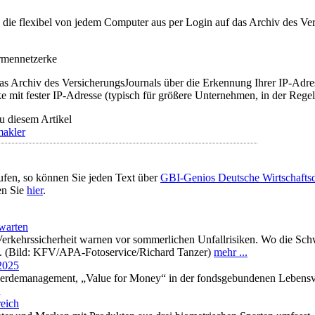
t, die flexibel von jedem Computer aus per Login auf das Archiv des 
irmennetzerke
as Archiv des VersicherungsJournals über die Erkennung Ihrer IP-Adres
 mit fester IP-Adresse (typisch für größere Unternehmen, in der Regel
u diesem Artikel
makler
ufen, so können Sie jeden Text über
GBI-Genios Deutsche Wirtschaft
en Sie
hier
.
rwarten
erkehrssicherheit warnen vor sommerlichen Unfallrisiken. Wo die Sch
t. (Bild: KFV/APA-Fotoservice/Richard Tanzer)
mehr ...
 2025
werdemanagement, „Value for Money“ in der fondsgebundenen Lebensve
n
eich