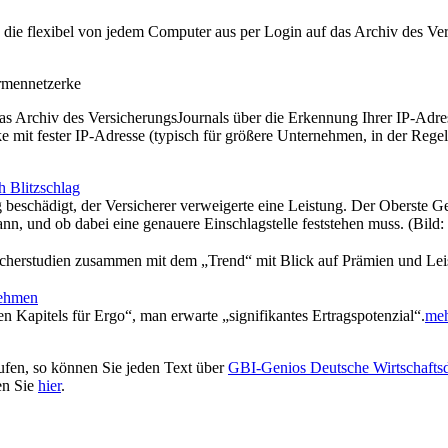
t, die flexibel von jedem Computer aus per Login auf das Archiv des 
irmennetzerke
as Archiv des VersicherungsJournals über die Erkennung Ihrer IP-Adres
 mit fester IP-Adresse (typisch für größere Unternehmen, in der Regel
h Blitzschlag
eschädigt, der Versicherer verweigerte eine Leistung. Der Oberste G
n, und ob dabei eine genauere Einschlagstelle feststehen muss. (Bild:
raucherstudien zusammen mit dem „Trend“ mit Blick auf Prämien und Le
nehmen
n Kapitels für Ergo“, man erwarte „signifikantes Ertragspotenzial“.
meh
ufen, so können Sie jeden Text über
GBI-Genios Deutsche Wirtschaft
en Sie
hier
.