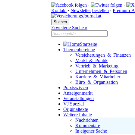
·
·
Kontakt
·
Newsletter
bestellen
·
Premium-A
Erweiterte Suche »
Startseite
Themenbereiche
Versicherungen & Finanzen
Markt & Politik
Vertrieb & Marketing
Unternehmen & Personen
Karriere & Mitarbeiter
Büro & Organisation
Praxiswissen
Anzeigenmarkt
Veranstaltungen
VJ Spezial
Originaltexte
Weitere Inhalte
Nachrichten
Kommentare
In eigener Sache