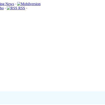
·
bo
·
RSS
·