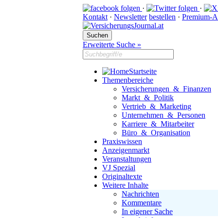
·
·
Kontakt
·
Newsletter
bestellen
·
Premium-A
Erweiterte Suche »
Startseite
Themenbereiche
Versicherungen & Finanzen
Markt & Politik
Vertrieb & Marketing
Unternehmen & Personen
Karriere & Mitarbeiter
Büro & Organisation
Praxiswissen
Anzeigenmarkt
Veranstaltungen
VJ Spezial
Originaltexte
Weitere Inhalte
Nachrichten
Kommentare
In eigener Sache