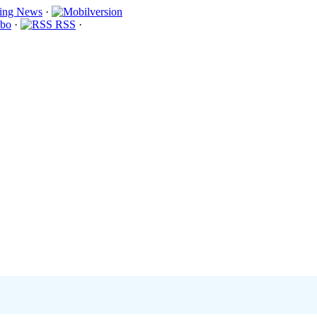
·
bo
·
RSS
·