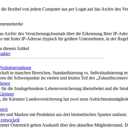
t, die flexibel von jedem Computer aus per Login auf das Archiv des 
irmennetzerke
as Archiv des VersicherungsJournals über die Erkennung Ihrer IP-Adres
 mit fester IP-Adresse (typisch für größere Unternehmen, in der Regel
u diesem Artikel
makler
Produktgestaltung
haft in manchen Bereichen, Standardisierung vs. Individualisierung im
n die Schwerpunkte im vierten und letzten Teil des „Zukunftscorners“
ndenen
e für die fondsgebundene Lebensversicherung überarbeitet und die Struk
Kärntner
 die Kärntner Landesversicherung hat zwei neue Aufsichtsratsmitgliede
n
eich
eter und Marken mit Produkten aus drei biometrischen Sparten umfasst
 entwickelt
mmer Österreich geben Auskunft über den aktuellen Mitgliederstand. 