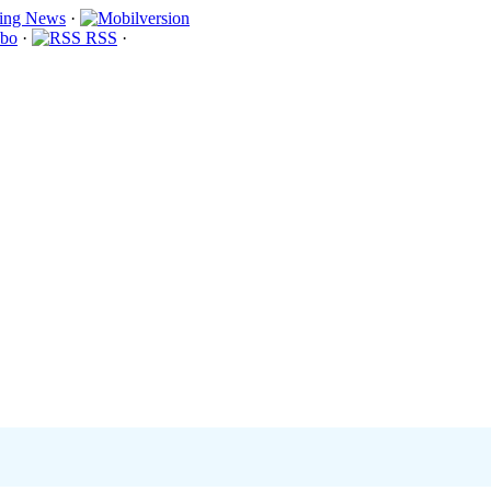
·
bo
·
RSS
·