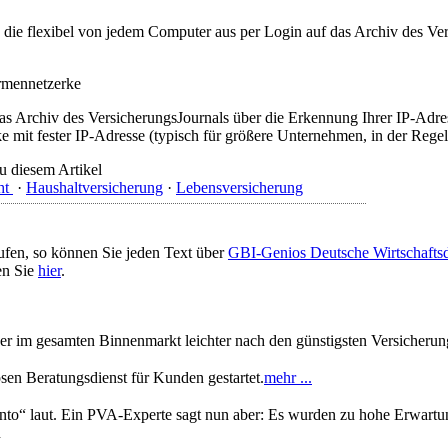
t, die flexibel von jedem Computer aus per Login auf das Archiv des 
irmennetzerke
as Archiv des VersicherungsJournals über die Erkennung Ihrer IP-Adres
 mit fester IP-Adresse (typisch für größere Unternehmen, in der Regel
u diesem Artikel
ht
·
Haushaltversicherung
·
Lebensversicherung
ufen, so können Sie jeden Text über
GBI-Genios Deutsche Wirtschaft
en Sie
hier
.
Bürger im gesamten Binnenmarkt leichter nach den günstigsten Versiche
sen Beratungsdienst für Kunden gestartet.
mehr ...
nto“ laut. Ein PVA-Experte sagt nun aber: Es wurden zu hohe Erwart
n