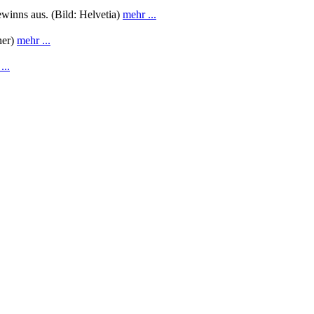
winns aus. (Bild: Helvetia)
mehr ...
ner)
mehr ...
...