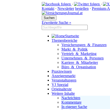
·
·
Kontakt
·
Newsletter
bestellen
·
Premium-A
Erweiterte Suche »
Startseite
Themenbereiche
Versicherungen & Finanzen
Markt & Politik
Vertrieb & Marketing
Unternehmen & Personen
Karriere & Mitarbeiter
Büro & Organisation
Praxiswissen
Anzeigenmarkt
Veranstaltungen
VJ Spezial
Originaltexte
Weitere Inhalte
Nachrichten
Kommentare
In eigener Sache