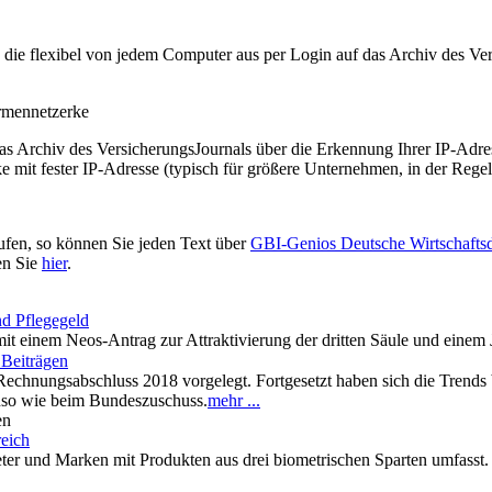
t, die flexibel von jedem Computer aus per Login auf das Archiv des 
irmennetzerke
as Archiv des VersicherungsJournals über die Erkennung Ihrer IP-Adres
 mit fester IP-Adresse (typisch für größere Unternehmen, in der Regel
ufen, so können Sie jeden Text über
GBI-Genios Deutsche Wirtschaft
en Sie
hier
.
nd Pflegegeld
t einem Neos-Antrag zur Attraktivierung der dritten Säule und einem J
Beiträgen
Rechnungsabschluss 2018 vorgelegt. Fortgesetzt haben sich die Trends b
so wie beim Bundeszuschuss.
mehr ...
en
eich
eter und Marken mit Produkten aus drei biometrischen Sparten umfasst