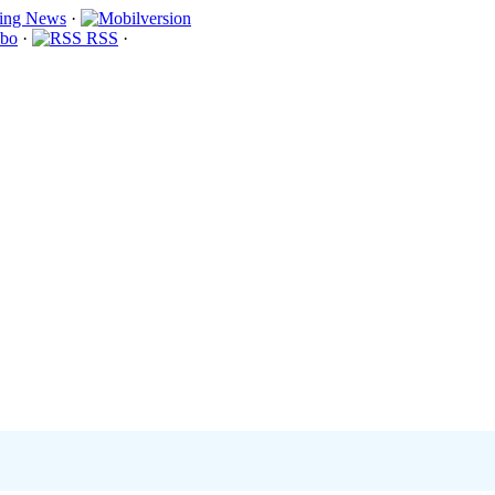
·
bo
·
RSS
·