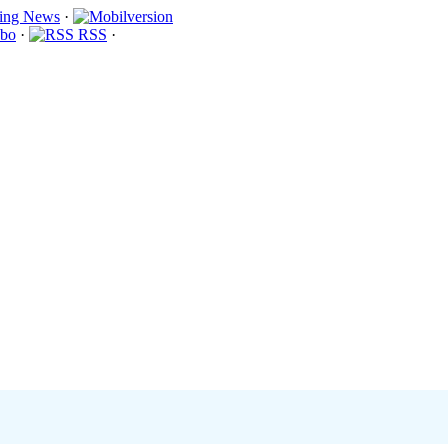
·
bo
·
RSS
·