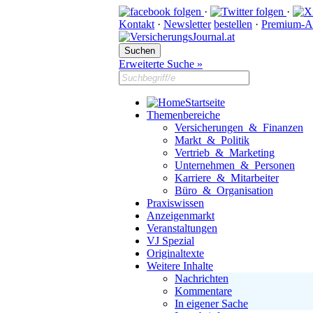
·
·
Kontakt
·
Newsletter
bestellen
·
Premium-A
Erweiterte Suche »
Startseite
Themenbereiche
Versicherungen & Finanzen
Markt & Politik
Vertrieb & Marketing
Unternehmen & Personen
Karriere & Mitarbeiter
Büro & Organisation
Praxiswissen
Anzeigenmarkt
Veranstaltungen
VJ Spezial
Originaltexte
Weitere Inhalte
Nachrichten
Kommentare
In eigener Sache