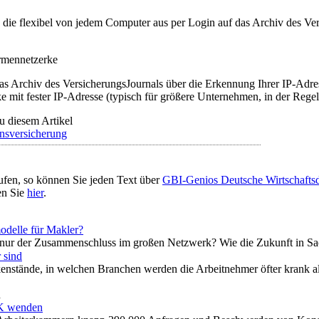
t, die flexibel von jedem Computer aus per Login auf das Archiv des 
irmennetzerke
as Archiv des VersicherungsJournals über die Erkennung Ihrer IP-Adres
 mit fester IP-Adresse (typisch für größere Unternehmen, in der Regel
u diesem Artikel
nsversicherung
ufen, so können Sie jeden Text über
GBI-Genios Deutsche Wirtschaft
en Sie
hier
.
delle für Makler?
t nur der Zusammenschluss im großen Netzwerk? Wie die Zukunft in S
 sind
enstände, in welchen Branchen werden die Arbeitnehmer öfter krank al
n
AK wenden