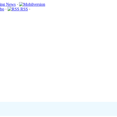
·
bo
·
RSS
·