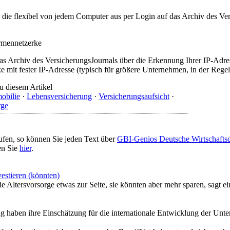
t, die flexibel von jedem Computer aus per Login auf das Archiv des 
irmennetzerke
as Archiv des VersicherungsJournals über die Erkennung Ihrer IP-Adres
 mit fester IP-Adresse (typisch für größere Unternehmen, in der Regel
u diesem Artikel
obilie
·
Lebensversicherung
·
Versicherungsaufsicht
·
rge
ufen, so können Sie jeden Text über
GBI-Genios Deutsche Wirtschaft
en Sie
hier
.
vestieren (könnten)
e Altersvorsorge etwas zur Seite, sie könnten aber mehr sparen, sagt ein
 haben ihre Einschätzung für die internationale Entwicklung der Unte