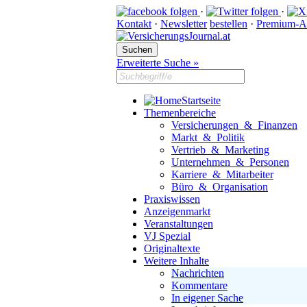
·
·
Kontakt
·
Newsletter
bestellen
·
Premium-A
Erweiterte Suche »
Startseite
Themenbereiche
Versicherungen & Finanzen
Markt & Politik
Vertrieb & Marketing
Unternehmen & Personen
Karriere & Mitarbeiter
Büro & Organisation
Praxiswissen
Anzeigenmarkt
Veranstaltungen
VJ Spezial
Originaltexte
Weitere Inhalte
Nachrichten
Kommentare
In eigener Sache