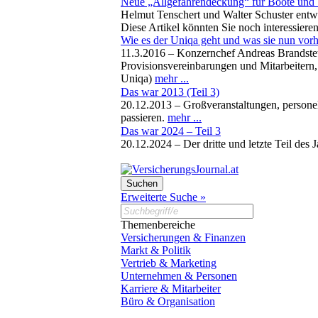
Neue „Allgefahrendeckung“ für Boote und
Helmut Tenschert und Walter Schuster entw
Diese Artikel könnten Sie noch interessiere
Wie es der Uniqa geht und was sie nun vorh
11.3.2016 –
Konzernchef Andreas Brandstett
Provisionsvereinbarungen und Mitarbeitern,
Uniqa)
mehr ...
Das war 2013 (Teil 3)
20.12.2013 –
Großveranstaltungen, personel
passieren.
mehr ...
Das war 2024 – Teil 3
20.12.2024 –
Der dritte und letzte Teil de
Erweiterte Suche »
Themenbereiche
Versicherungen & Finanzen
Markt & Politik
Vertrieb & Marketing
Unternehmen & Personen
Karriere & Mitarbeiter
Büro & Organisation