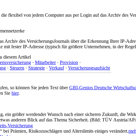
t, die flexibel von jedem Computer aus per Login auf das Archiv des 
irmennetzerke
as Archiv des VersicherungsJournals über die Erkennung Ihrer IP-Adres
 mit fester IP-Adresse (typisch für größere Unternehmen, in der Regel
u diesem Artikel
ensversicherung
·
Mitarbeiter
·
Provision
·
ung
·
Steuern
·
Strategie
·
Verkauf
·
Versicherungsaufsicht
ufen, so können Sie jeden Text über
GBI-Genios Deutsche Wirtschaft
en Sie
hier
.
 ein größer werdender Wunsch nach einer sicheren Zukunft, die Wirkl
n etwas anderen Blick auf das Thema Sicherheit. (Bild: TÜV Austria/A
its-Versicherung
bei Prämien, Risikozuschlägen und Alterslimits einiges verändert.
mehr