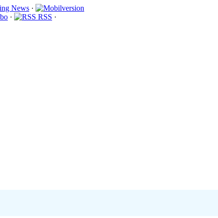
·
bo
·
RSS
·