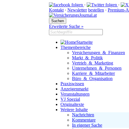
·
·
Kontakt
·
Newsletter
bestellen
·
Premium-A
Erweiterte Suche »
Startseite
Themenbereiche
Versicherungen & Finanzen
Markt & Politik
Vertrieb & Marketing
Unternehmen & Personen
Karriere & Mitarbeiter
Büro & Organisation
Praxiswissen
Anzeigenmarkt
Veranstaltungen
VJ Spezial
Originaltexte
Weitere Inhalte
Nachrichten
Kommentare
In eigener Sache