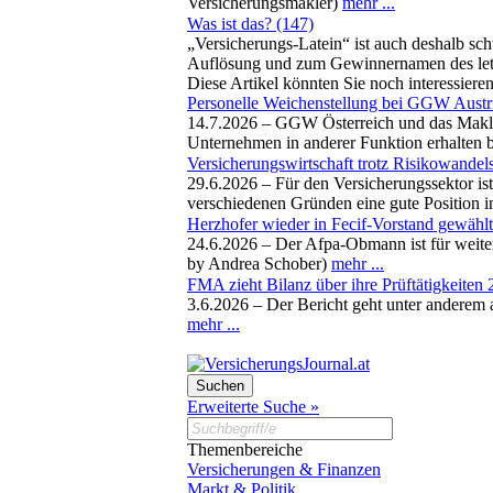
Versicherungsmakler)
mehr ...
Was ist das? (147)
„Versicherungs-Latein“ ist auch deshalb sch
Auflösung und zum Gewinnernamen des letzt
Diese Artikel könnten Sie noch interessiere
Personelle Weichenstellung bei GGW Aus
14.7.2026 –
GGW Österreich und das Makle
Unternehmen in anderer Funktion erhalten 
Versicherungswirtschaft trotz Risikowandel
29.6.2026 –
Für den Versicherungssektor ist
verschiedenen Gründen eine gute Position in
Herzhofer wieder in Fecif-Vorstand gewählt
24.6.2026 –
Der Afpa-Obmann ist für weiter
by Andrea Schober)
mehr ...
FMA zieht Bilanz über ihre Prüftätigkeiten
3.6.2026 –
Der Bericht geht unter anderem
mehr ...
Erweiterte Suche »
Themenbereiche
Versicherungen & Finanzen
Markt & Politik