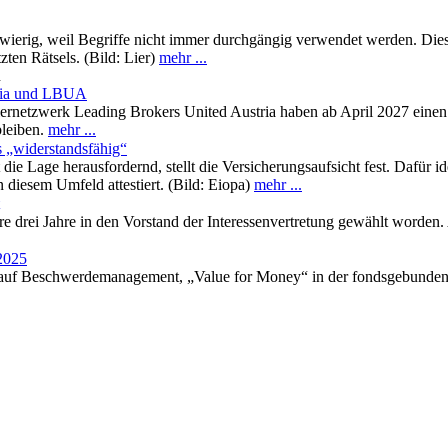
wierig, weil Begriffe nicht immer durchgängig verwendet werden. Dies t
en Rätsels. (Bild: Lier)
mehr ...
n
tria und LBUA
rnetzwerk Leading Brokers United Austria haben ab April 2027 einen
bleiben.
mehr ...
s „widerstandsfähig“
 die Lage herausfordernd, stellt die Versicherungsaufsicht fest. Dafür i
 diesem Umfeld attestiert. (Bild: Eiopa)
mehr ...
e drei Jahre in den Vorstand der Interessenvertretung gewählt worden. 
 2025
 auf Beschwerdemanagement, „Value for Money“ in der fondsgebundene