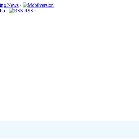
·
bo
·
RSS
·