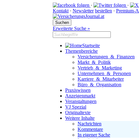
·
·
Kontakt
·
Newsletter
bestellen
·
Premium-A
Erweiterte Suche »
Startseite
Themenbereiche
Versicherungen & Finanzen
Markt & Politik
Vertrieb & Marketing
Unternehmen & Personen
Karriere & Mitarbeiter
Büro & Organisation
Praxiswissen
Anzeigenmarkt
Veranstaltungen
VJ Spezial
Originaltexte
Weitere Inhalte
Nachrichten
Kommentare
In eigener Sache