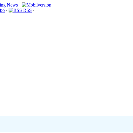
·
bo
·
RSS
·