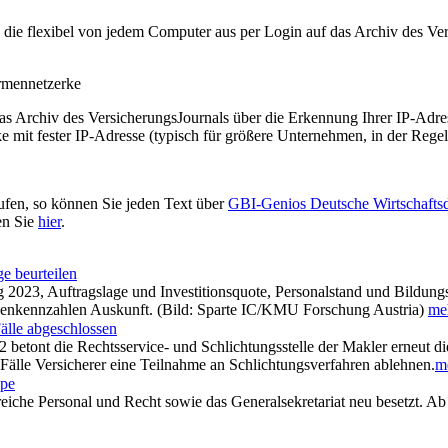
t, die flexibel von jedem Computer aus per Login auf das Archiv des 
irmennetzerke
as Archiv des VersicherungsJournals über die Erkennung Ihrer IP-Adres
 mit fester IP-Adresse (typisch für größere Unternehmen, in der Regel
ufen, so können Sie jeden Text über
GBI-Genios Deutsche Wirtschaft
en Sie
hier
.
e beurteilen
023, Auftragslage und Investitionsquote, Personalstand und Bildungs
chenkennzahlen Auskunft. (Bild: Sparte IC/KMU Forschung Austria)
meh
Fälle abgeschlossen
 betont die Rechtsservice- und Schlichtungsstelle der Makler erneut die
 Fälle Versicherer eine Teilnahme an Schlichtungsverfahren ablehnen.
me
ppe
che Personal und Recht sowie das Generalsekretariat neu besetzt. Ab 