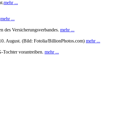
t.
mehr ...
.
mehr ...
ten des Versicherungsverbandes.
mehr ...
0. August. (Bild: Fotolia/BillionPhotos.com)
mehr ...
G-Tochter vorantreiben.
mehr ...