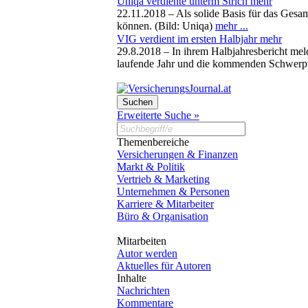
Uniqa verdiente unterm Strich mehr
22.11.2018 –
Als solide Basis für das Gesam
können. (Bild: Uniqa)
mehr ...
VIG verdient im ersten Halbjahr mehr
29.8.2018 –
In ihrem Halbjahresbericht mel
laufende Jahr und die kommenden Schwerpun
Erweiterte Suche »
Themenbereiche
Versicherungen & Finanzen
Markt & Politik
Vertrieb & Marketing
Unternehmen & Personen
Karriere & Mitarbeiter
Büro & Organisation
Mitarbeiten
Autor werden
Aktuelles für Autoren
Inhalte
Nachrichten
Kommentare