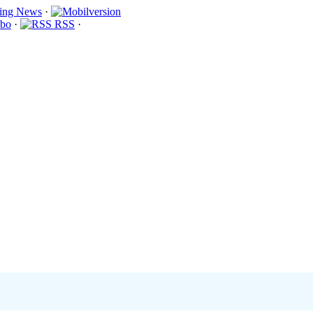
·
bo
·
RSS
·