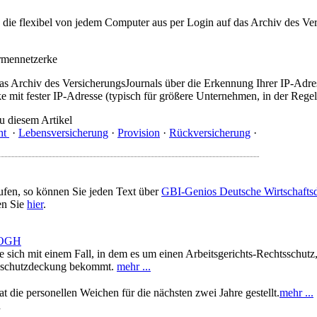
t, die flexibel von jedem Computer aus per Login auf das Archiv des 
irmennetzerke
as Archiv des VersicherungsJournals über die Erkennung Ihrer IP-Adres
 mit fester IP-Adresse (typisch für größere Unternehmen, in der Regel
u diesem Artikel
ht
·
Lebensversicherung
·
Provision
·
Rückversicherung
·
ufen, so können Sie jeden Text über
GBI-Genios Deutsche Wirtschaft
en Sie
hier
.
r OGH
sich mit einem Fall, in dem es um einen Arbeitsgerichts-Rechtsschutz,
htsschutzdeckung bekommt.
mehr ...
 die personellen Weichen für die nächsten zwei Jahre gestellt.
mehr ...
n