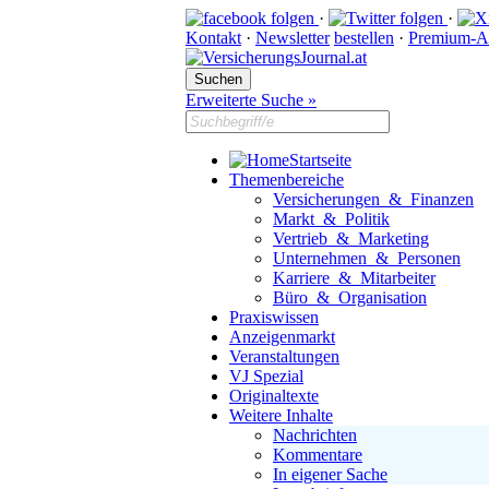
·
·
Kontakt
·
Newsletter
bestellen
·
Premium-A
Erweiterte Suche »
Startseite
Themenbereiche
Versicherungen & Finanzen
Markt & Politik
Vertrieb & Marketing
Unternehmen & Personen
Karriere & Mitarbeiter
Büro & Organisation
Praxiswissen
Anzeigenmarkt
Veranstaltungen
VJ Spezial
Originaltexte
Weitere Inhalte
Nachrichten
Kommentare
In eigener Sache