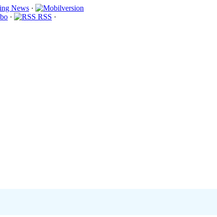
·
bo
·
RSS
·