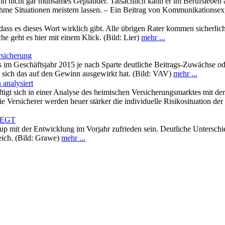
wenn nicht gar mühsames Geplauder. Tatsächlich kann er im Berufsleben
me Situationen meistern lassen. – Ein Beitrag von Kommunikationsexpe
dass es dieses Wort wirklich gibt. Alle übrigen Rater kommen sicherli
 geht es hier mit einem Klick. (Bild: Lier)
mehr ...
n
rsicherung
s im Geschäftsjahr 2015 je nach Sparte deutliche Beitrags-Zuwächse o
 sich das auf den Gewinn ausgewirkt hat. (Bild: VAV)
mehr ...
 analysiert
tigt sich in einer Analyse des heimischen Versicherungsmarktes mit der
e Versicherer werden heuer stärker die individuelle Risikosituation de
d EGT
p mit der Entwicklung im Vorjahr zufrieden sein. Deutliche Unterschi
eich. (Bild: Grawe)
mehr ...