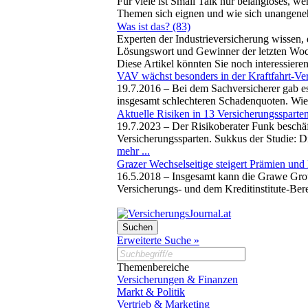
Für viele ist Small Talk nur belangloses, 
Themen sich eignen und wie sich unangeneh
Was ist das? (83)
Experten der Industrieversicherung wissen, 
Lösungswort und Gewinner der letzten Woche
Diese Artikel könnten Sie noch interessiere
VAV wächst besonders in der Kraftfahrt-Ve
19.7.2016 –
Bei dem Sachversicherer gab e
insgesamt schlechteren Schadenquoten. Wie
Aktuelle Risiken in 13 Versicherungssparten
19.7.2023 –
Der Risikoberater Funk beschäf
Versicherungssparten. Sukkus der Studie: Di
mehr ...
Grazer Wechselseitige steigert Prämien un
16.5.2018 –
Insgesamt kann die Grawe Grou
Versicherungs- und dem Kreditinstitute-Ber
Erweiterte Suche »
Themenbereiche
Versicherungen & Finanzen
Markt & Politik
Vertrieb & Marketing