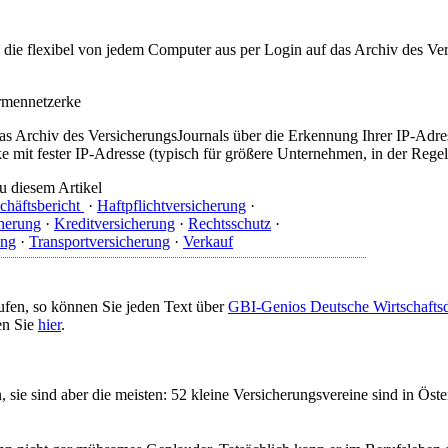
t, die flexibel von jedem Computer aus per Login auf das Archiv des 
irmennetzerke
as Archiv des VersicherungsJournals über die Erkennung Ihrer IP-Adres
 mit fester IP-Adresse (typisch für größere Unternehmen, in der Regel
u diesem Artikel
chäftsbericht
·
Haftpflichtversicherung
·
herung
·
Kreditversicherung
·
Rechtsschutz
·
ung
·
Transportversicherung
·
Verkauf
ufen, so können Sie jeden Text über
GBI-Genios Deutsche Wirtschaft
en Sie
hier
.
, sie sind aber die meisten: 52 kleine Versicherungsvereine sind in Ös