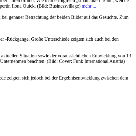
 aber Türen öffnen. Wie man erfolgreich „smalltalken“ kann, welche
rtin Ilona Quick. (Bild: Businessvillage)
mehr ...
ch bei genauer Betrachtung der beiden Bilder auf das Gesuchte. Zum
der -Rückgänge. Große Unterschiede zeigten sich auch bei den
 aktuellen Situation sowie der voraussichtlichen Entwicklung von 13
r Unternehmen beachten. (Bild: Cover: Funk International Austria)
ede zeigten sich jedoch bei der Ergebnisentwicklung zwischen dem