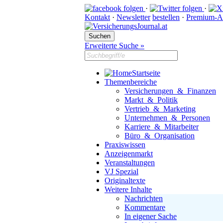
·
·
Kontakt
·
Newsletter
bestellen
·
Premium-A
Erweiterte Suche »
Startseite
Themenbereiche
Versicherungen & Finanzen
Markt & Politik
Vertrieb & Marketing
Unternehmen & Personen
Karriere & Mitarbeiter
Büro & Organisation
Praxiswissen
Anzeigenmarkt
Veranstaltungen
VJ Spezial
Originaltexte
Weitere Inhalte
Nachrichten
Kommentare
In eigener Sache