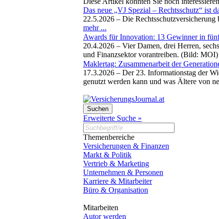
Diese Artikel könnten Sie noch interessiere
Das neue „VJ Spezial – Rechtsschutz“ ist d
22.5.2026 –
Die Rechtsschutzversicherung 
mehr ...
Awards für Innovation: 13 Gewinner in fün
20.4.2026 –
Vier Damen, drei Herren, sech
und Finanzsektor vorantreiben. (Bild: MOI
Maklertag: Zusammenarbeit der Generation
17.3.2026 –
Der 23. Informationstag der W
genutzt werden kann und was Ältere von ne
Erweiterte Suche »
Themenbereiche
Versicherungen & Finanzen
Markt & Politik
Vertrieb & Marketing
Unternehmen & Personen
Karriere & Mitarbeiter
Büro & Organisation
Mitarbeiten
Autor werden