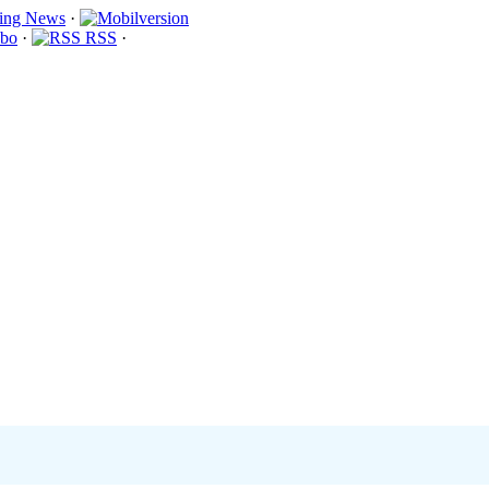
·
bo
·
RSS
·