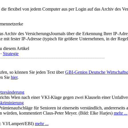
t, die flexibel von jedem Computer aus per Login auf das Archiv des 
irmennetzerke
as Archiv des VersicherungsJournals über die Erkennung Ihrer IP-Adres
 mit fester IP-Adresse (typisch für größere Unternehmen, in der Regel
u diesem Artikel
·
Strategie
ufen, so können Sie jeden Text über
GBI-Genios Deutsche Wirtschaft
en Sie
hier
.
etzesänderung
richts Wien nach einer VKI-Klage gegen zwei Klauseln einer Unfallver
iskriminierung
ämienaufschläge für Senioren ist einerseits verständlich, andererseit
würden, kommentiert Claus-Peter Meyer. (Bild: Elke Harjes)
mehr ...
d: VJ/Lampert/EBI)
mehr ...