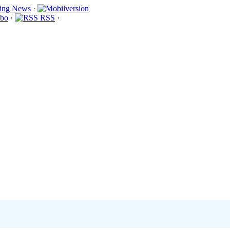
·
bo
·
RSS
·