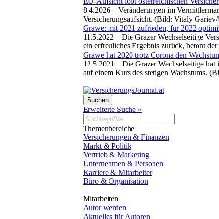
EU-Aufsicht lobt österreichischen Versicher
8.4.2026 –
Veränderungen im Vermittlermark
Versicherungsaufsicht. (Bild: Vitaly Garie
Grawe: mit 2021 zufrieden, für 2022 optimi
11.5.2022 –
Die Grazer Wechselseitige Vers
ein erfreuliches Ergebnis zurück, betont d
Grawe hat 2020 trotz Corona den Wachstums
12.5.2021 –
Die Grazer Wechselseitige hat i
auf einem Kurs des stetigen Wachstums. (
Erweiterte Suche »
Themenbereiche
Versicherungen & Finanzen
Markt & Politik
Vertrieb & Marketing
Unternehmen & Personen
Karriere & Mitarbeiter
Büro & Organisation
Mitarbeiten
Autor werden
Aktuelles für Autoren