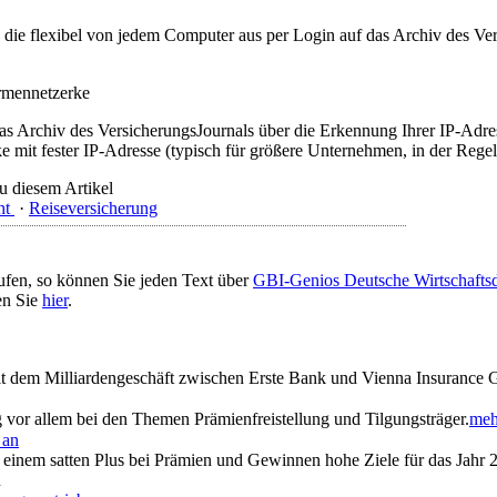
t, die flexibel von jedem Computer aus per Login auf das Archiv des 
irmennetzerke
as Archiv des VersicherungsJournals über die Erkennung Ihrer IP-Adres
 mit fester IP-Adresse (typisch für größere Unternehmen, in der Regel
u diesem Artikel
ht
·
Reiseversicherung
ufen, so können Sie jeden Text über
GBI-Genios Deutsche Wirtschaft
en Sie
hier
.
mit dem Milliardengeschäft zwischen Erste Bank und Vienna Insurance 
vor allem bei den Themen Prämienfreistellung und Tilgungsträger.
mehr
 an
 einem satten Plus bei Prämien und Gewinnen hohe Ziele für das Jahr 
n