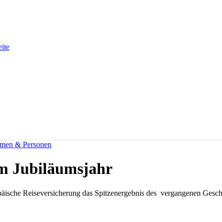
eite
men & Personen
m Jubiläumsjahr
äische Reiseversicherung das Spitzenergebnis des vergangenen Geschä