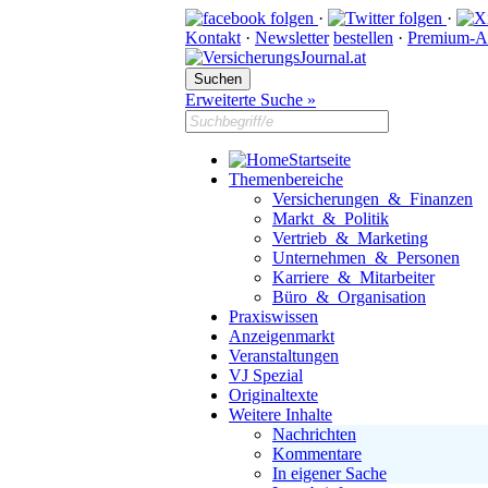
·
·
Kontakt
·
Newsletter
bestellen
·
Premium-A
Erweiterte Suche »
Startseite
Themenbereiche
Versicherungen & Finanzen
Markt & Politik
Vertrieb & Marketing
Unternehmen & Personen
Karriere & Mitarbeiter
Büro & Organisation
Praxiswissen
Anzeigenmarkt
Veranstaltungen
VJ Spezial
Originaltexte
Weitere Inhalte
Nachrichten
Kommentare
In eigener Sache