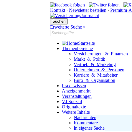
·
·
Kontakt
·
Newsletter
bestellen
·
Premium-A
Erweiterte Suche »
Startseite
Themenbereiche
Versicherungen & Finanzen
Markt & Politik
Vertrieb & Marketing
Unternehmen & Personen
Karriere & Mitarbeiter
Büro & Organisation
Praxiswissen
Anzeigenmarkt
Veranstaltungen
VJ Spezial
Originaltexte
Weitere Inhalte
Nachrichten
Kommentare
In eigener Sache