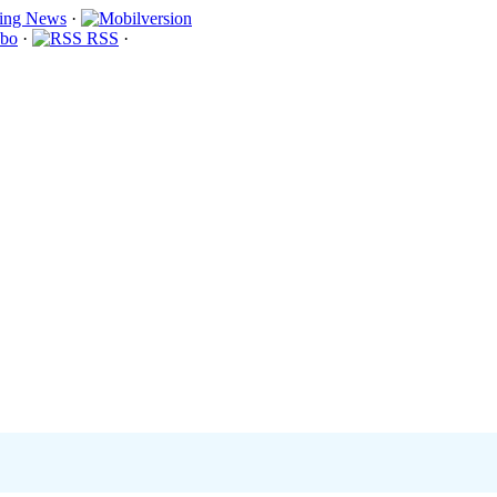
·
bo
·
RSS
·