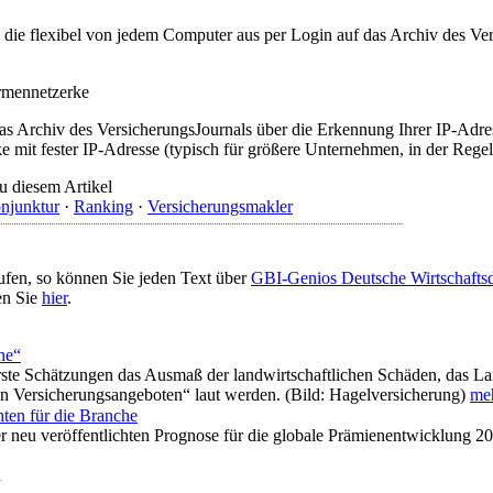
t, die flexibel von jedem Computer aus per Login auf das Archiv des 
irmennetzerke
as Archiv des VersicherungsJournals über die Erkennung Ihrer IP-Adres
 mit fester IP-Adresse (typisch für größere Unternehmen, in der Regel
u diesem Artikel
njunktur
·
Ranking
·
Versicherungsmakler
ufen, so können Sie jeden Text über
GBI-Genios Deutsche Wirtschaft
en Sie
hier
.
he“
ste Schätzungen das Ausmaß der landwirtschaftlichen Schäden, das Lan
en Versicherungsangeboten“ laut werden. (Bild: Hagelversicherung)
meh
hten für die Branche
neu veröffentlichten Prognose für die globale Prämienentwicklung 201
n