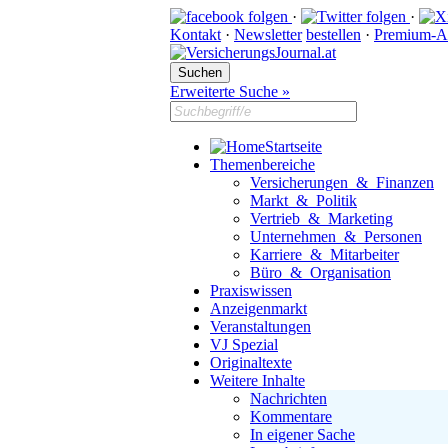
·
·
Kontakt
·
Newsletter
bestellen
·
Premium-A
Erweiterte Suche »
Startseite
Themenbereiche
Versicherungen & Finanzen
Markt & Politik
Vertrieb & Marketing
Unternehmen & Personen
Karriere & Mitarbeiter
Büro & Organisation
Praxiswissen
Anzeigenmarkt
Veranstaltungen
VJ Spezial
Originaltexte
Weitere Inhalte
Nachrichten
Kommentare
In eigener Sache