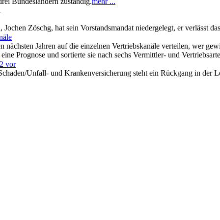
n drei Bundesländern zuständig.
mehr ...
n
d, Jochen Zöschg, hat sein Vorstandsmandat niedergelegt, er verlässt 
näle
en nächsten Jahren auf die einzelnen Vertriebskanäle verteilen, wer ge
eine Prognose und sortierte sie nach sechs Vermittler- und Vertriebsart
2 vor
 Schaden/Unfall- und Krankenversicherung steht ein Rückgang in der 