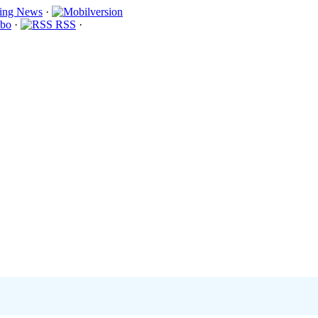
·
bo
·
RSS
·