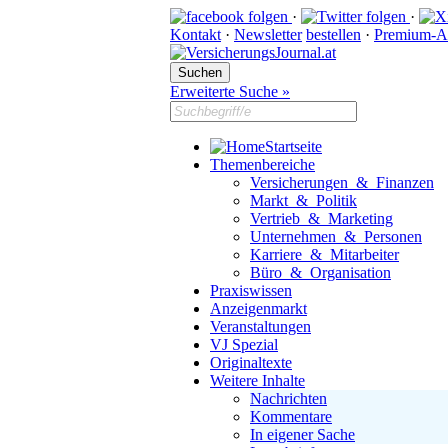
·
·
Kontakt
·
Newsletter
bestellen
·
Premium-A
Erweiterte Suche »
Startseite
Themenbereiche
Versicherungen & Finanzen
Markt & Politik
Vertrieb & Marketing
Unternehmen & Personen
Karriere & Mitarbeiter
Büro & Organisation
Praxiswissen
Anzeigenmarkt
Veranstaltungen
VJ Spezial
Originaltexte
Weitere Inhalte
Nachrichten
Kommentare
In eigener Sache