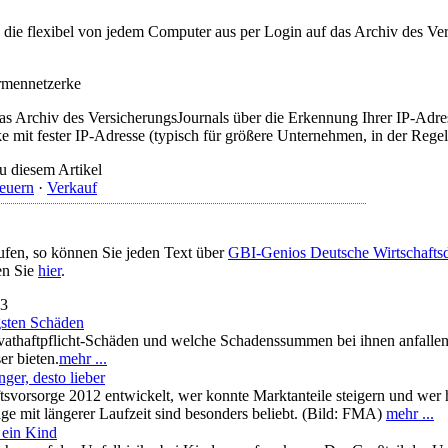
t, die flexibel von jedem Computer aus per Login auf das Archiv des 
irmennetzerke
as Archiv des VersicherungsJournals über die Erkennung Ihrer IP-Adres
 mit fester IP-Adresse (typisch für größere Unternehmen, in der Regel
u diesem Artikel
euern
·
Verkauf
ufen, so können Sie jeden Text über
GBI-Genios Deutsche Wirtschaft
en Sie
hier
.
13
igsten Schäden
rivathaftpflicht-Schäden und welche Schadenssummen bei ihnen anfalle
r bieten.
mehr ...
ger, desto lieber
tsvorsorge 2012 entwickelt, wer konnte Marktanteile steigern und wer
ge mit längerer Laufzeit sind besonders beliebt. (Bild: FMA)
mehr ...
 ein Kind