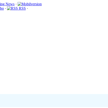
·
bo
·
RSS
·