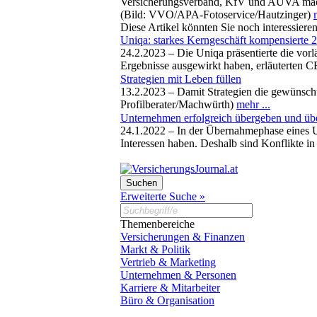
Versicherungsverband, KfV und AUVA machen 
(Bild: VVO/APA-Fotoservice/Hautzinger)
Diese Artikel könnten Sie noch interessiere
Uniqa: starkes Kerngeschäft kompensierte 
24.2.2023 –
Die Uniqa präsentierte die vor
Ergebnisse ausgewirkt haben, erläuterten 
Strategien mit Leben füllen
13.2.2023 –
Damit Strategien die gewünscht
Profilberater/Machwürth)
mehr ...
Unternehmen erfolgreich übergeben und ü
24.1.2022 –
In der Übernahmephase eines Un
Interessen haben. Deshalb sind Konflikte in
Erweiterte Suche »
Themenbereiche
Versicherungen & Finanzen
Markt & Politik
Vertrieb & Marketing
Unternehmen & Personen
Karriere & Mitarbeiter
Büro & Organisation