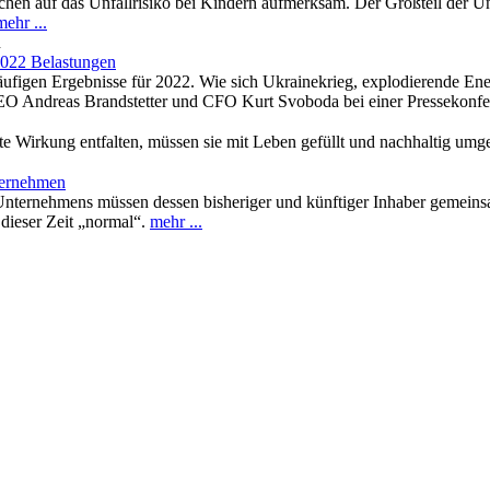
auf das Unfallrisiko bei Kindern aufmerksam. Der Großteil der Unfäl
mehr ...
n
2022 Belastungen
läufigen Ergebnisse für 2022. Wie sich Ukrainekrieg, explodierende En
CEO Andreas Brandstetter und CFO Kurt Svoboda bei einer Pressekonfe
e Wirkung entfalten, müssen sie mit Leben gefüllt und nachhaltig umge
bernehmen
ternehmens müssen dessen bisheriger und künftiger Inhaber gemeinsam 
 dieser Zeit „normal“.
mehr ...