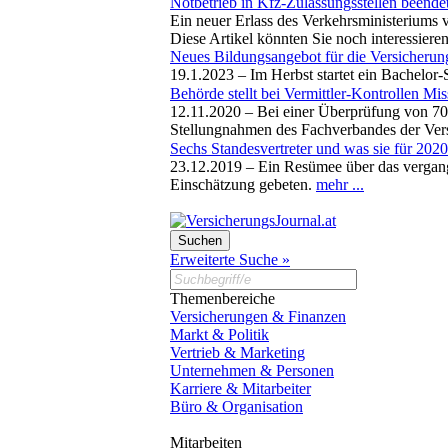
Notbetrieb in Kfz-Zulassungsstellen beende
Ein neuer Erlass des Verkehrsministeriums v
Diese Artikel könnten Sie noch interessiere
Neues Bildungsangebot für die Versicherun
19.1.2023 –
Im Herbst startet ein Bachelor
Behörde stellt bei Vermittler-Kontrollen Mis
12.11.2020 –
Bei einer Überprüfung von 70 
Stellungnahmen des Fachverbandes der Ver
Sechs Standesvertreter und was sie für 202
23.12.2019 –
Ein Resümee über das vergang
Einschätzung gebeten.
mehr ...
Erweiterte Suche »
Themenbereiche
Versicherungen & Finanzen
Markt & Politik
Vertrieb & Marketing
Unternehmen & Personen
Karriere & Mitarbeiter
Büro & Organisation
Mitarbeiten