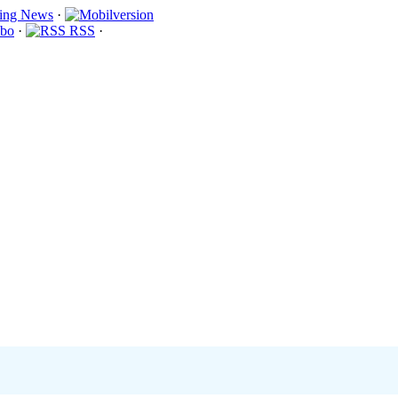
·
bo
·
RSS
·