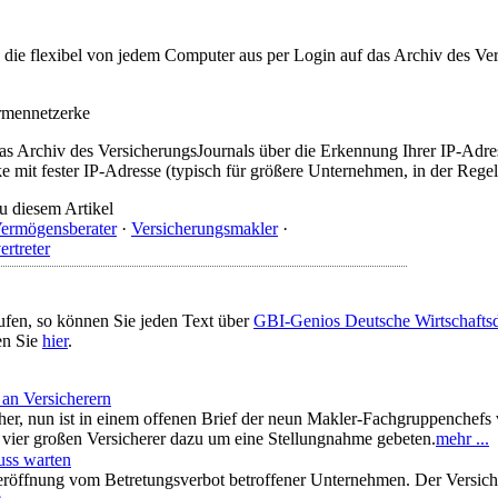
t, die flexibel von jedem Computer aus per Login auf das Archiv des 
irmennetzerke
as Archiv des VersicherungsJournals über die Erkennung Ihrer IP-Adres
 mit fester IP-Adresse (typisch für größere Unternehmen, in der Regel
u diesem Artikel
ermögensberater
·
Versicherungsmakler
·
ertreter
ufen, so können Sie jeden Text über
GBI-Genios Deutsche Wirtschaft
en Sie
hier
.
 an Versicherern
her, nun ist in einem offenen Brief der neun Makler-Fachgruppenchef
vier großen Versicherer dazu um eine Stellungnahme gebeten.
mehr ...
uss warten
ereröffnung vom Betretungsverbot betroffener Unternehmen. Der Versiche