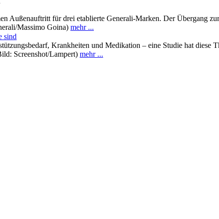
n
n Außenauftritt für drei etablierte Generali-Marken. Der Übergang zur 
enerali/Massimo Goina)
mehr ...
e sind
tützungsbedarf, Krankheiten und Medikation – eine Studie hat diese The
Bild: Screenshot/Lampert)
mehr ...