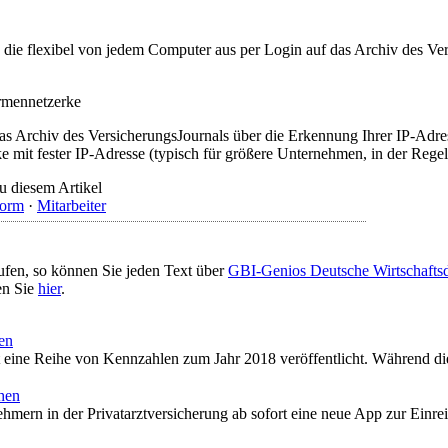
t, die flexibel von jedem Computer aus per Login auf das Archiv des 
irmennetzerke
as Archiv des VersicherungsJournals über die Erkennung Ihrer IP-Adres
 mit fester IP-Adresse (typisch für größere Unternehmen, in der Regel
u diesem Artikel
form
·
Mitarbeiter
ufen, so können Sie jeden Text über
GBI-Genios Deutsche Wirtschaft
en Sie
hier
.
en
 eine Reihe von Kennzahlen zum Jahr 2018 veröffentlicht. Während d
hen
nehmern in der Privatarztversicherung ab sofort eine neue App zur Ein