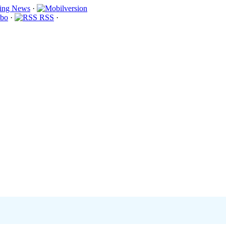
·
bo
·
RSS
·