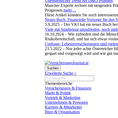
Uneinheitlicher Trend bei D&O-Prämien
Mancher Experte rechnet mit steigenden Präm
Prognosen.
mehr ...
Diese Artikel könnten Sie noch interessiere
Neues Buch: Finanzielle Vorsorge für den
5.9.2025 –
Der VKI hat ein neues Buch hera
Viele mit Sparbetrag unzufrieden, noch me
16.10.2024 –
Wie zufrieden sind die Mensch
Risikobereitschaft, und hat sich etwas ver
Umfrage: Lebensversicherungen sind vielen
23.5.2022 –
Nur jeder achte Österreicher f
gespart und vorgesorgt wird und wie gut man
Erweiterte Suche »
Themenbereiche
Versicherungen & Finanzen
Markt & Politik
Vertrieb & Marketing
Unternehmen & Personen
Karriere & Mitarbeiter
Büro & Organisation