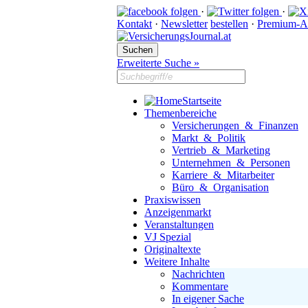
·
·
Kontakt
·
Newsletter
bestellen
·
Premium-A
Erweiterte Suche »
Startseite
Themenbereiche
Versicherungen & Finanzen
Markt & Politik
Vertrieb & Marketing
Unternehmen & Personen
Karriere & Mitarbeiter
Büro & Organisation
Praxiswissen
Anzeigenmarkt
Veranstaltungen
VJ Spezial
Originaltexte
Weitere Inhalte
Nachrichten
Kommentare
In eigener Sache