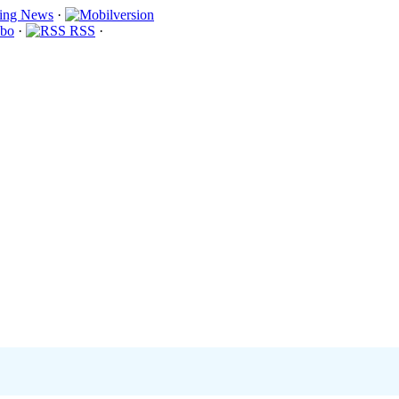
·
bo
·
RSS
·