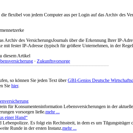
t, die flexibel von jedem Computer aus per Login auf das Archiv des 
irmennetzerke
as Archiv des VersicherungsJournals über die Erkennung Ihrer IP-Adres
 mit fester IP-Adresse (typisch für größere Unternehmen, in der Regel
u diesem Artikel
bensversicherung
·
Zukunftsvorsorge
ufen, so können Sie jeden Text über
GBI-Genios Deutsche Wirtschaft
en Sie
hier
.
tenversicherung
erein für Konsumenteninformation Lebensversicherungen in der aktuel
erungen vorsorgen ließe.
mehr ...
aus einer Hand“
 und Lebenpolizze. Es folgt ein Rechtsstreit, in dem es um Tilgungstr
weite Runde in der ersten Instanz.
mehr ...