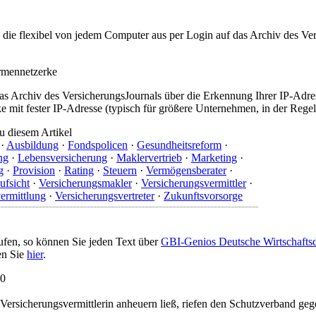
t, die flexibel von jedem Computer aus per Login auf das Archiv des 
irmennetzerke
as Archiv des VersicherungsJournals über die Erkennung Ihrer IP-Adres
 mit fester IP-Adresse (typisch für größere Unternehmen, in der Regel
u diesem Artikel
·
Ausbildung
·
Fondspolicen
·
Gesundheitsreform
·
ng
·
Lebensversicherung
·
Maklervertrieb
·
Marketing
·
g
·
Provision
·
Rating
·
Steuern
·
Vermögensberater
·
ufsicht
·
Versicherungsmakler
·
Versicherungsvermittler
·
ermittlung
·
Versicherungsvertreter
·
Zukunftsvorsorge
ufen, so können Sie jeden Text über
GBI-Genios Deutsche Wirtschaft
en Sie
hier
.
10
ls Versicherungsvermittlerin anheuern ließ, riefen den Schutzverband g