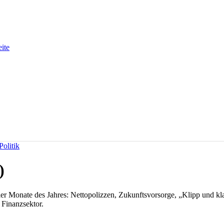
eite
olitik
)
ier Monate des Jahres: Nettopolizzen, Zukunftsvorsorge, „Klipp und k
 Finanzsektor.