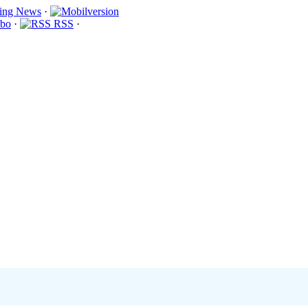
·
bo
·
RSS
·