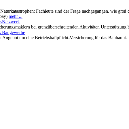
n
Naturkatastrophen: Fachleute sind der Frage nachgegangen, wie groß 
abay)
mehr ...
r-Netzwerk
cherungsmaklern bei grenzüberschreitenden Aktivitäten Unterstützung 
as Baugewerbe
n Angebot um eine Betriebshaftpflicht-Versicherung für das Bauhaup