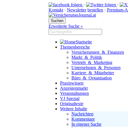
·
·
Kontakt
·
Newsletter
bestellen
·
Premium-A
Erweiterte Suche »
Startseite
Themenbereiche
Versicherungen & Finanzen
Markt & Politik
Vertrieb & Marketing
Unternehmen & Personen
Karriere & Mitarbeiter
Büro & Organisation
Praxiswissen
Anzeigenmarkt
Veranstaltungen
VJ Spezial
Originaltexte
Weitere Inhalte
Nachrichten
Kommentare
In eigener Sache