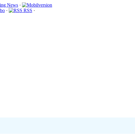
·
bo
·
RSS
·