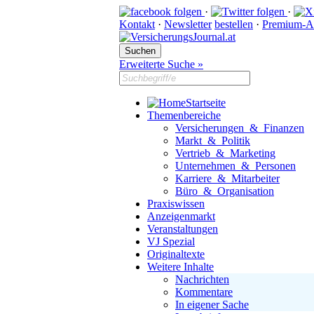
·
·
Kontakt
·
Newsletter
bestellen
·
Premium-A
Erweiterte Suche »
Startseite
Themenbereiche
Versicherungen & Finanzen
Markt & Politik
Vertrieb & Marketing
Unternehmen & Personen
Karriere & Mitarbeiter
Büro & Organisation
Praxiswissen
Anzeigenmarkt
Veranstaltungen
VJ Spezial
Originaltexte
Weitere Inhalte
Nachrichten
Kommentare
In eigener Sache