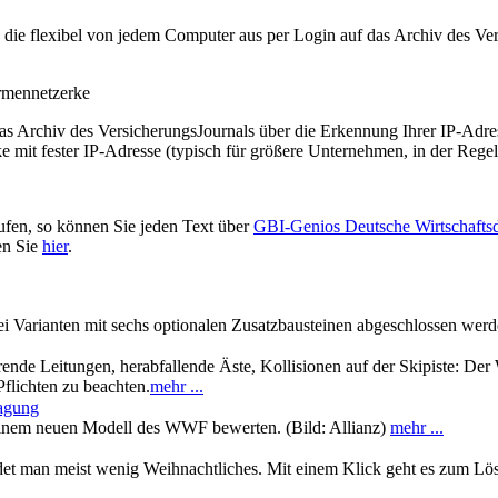
t, die flexibel von jedem Computer aus per Login auf das Archiv des 
irmennetzerke
as Archiv des VersicherungsJournals über die Erkennung Ihrer IP-Adres
 mit fester IP-Adresse (typisch für größere Unternehmen, in der Regel
ufen, so können Sie jeden Text über
GBI-Genios Deutsche Wirtschaft
en Sie
hier
.
i Varianten mit sechs optionalen Zusatzbausteinen abgeschlossen werd
ende Leitungen, herabfallende Äste, Kollisionen auf der Skipiste: Der 
flichten zu beachten.
mehr ...
lagung
h einem neuen Modell des WWF bewerten. (Bild: Allianz)
mehr ...
et man meist wenig Weihnachtliches. Mit einem Klick geht es zum Lö