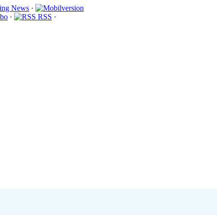
·
bo
·
RSS
·