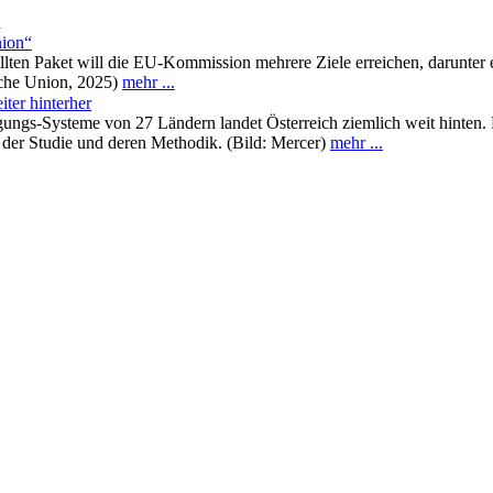
n
nion“
lten Paket will die EU-Kommission mehrere Ziele erreichen, darunter 
sche Union, 2025)
mehr ...
iter hinterher
gungs-Systeme von 27 Ländern landet Österreich ziemlich weit hinten. 
 der Studie und deren Methodik. (Bild: Mercer)
mehr ...