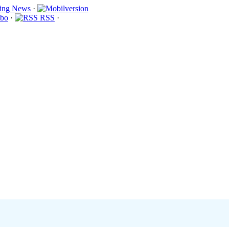
·
bo
·
RSS
·