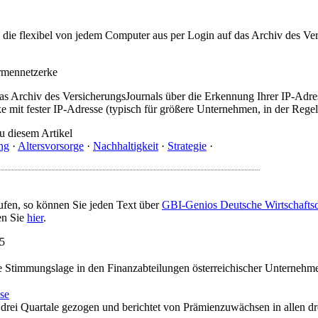
t, die flexibel von jedem Computer aus per Login auf das Archiv des 
irmennetzerke
as Archiv des VersicherungsJournals über die Erkennung Ihrer IP-Adres
 mit fester IP-Adresse (typisch für größere Unternehmen, in der Regel
u diesem Artikel
ng
·
Altersvorsorge
·
Nachhaltigkeit
·
Strategie
·
ufen, so können Sie jeden Text über
GBI-Genios Deutsche Wirtschaft
en Sie
hier
.
25
ie Stimmungslage in den Finanzabteilungen österreichischer Unternehme
se
 drei Quartale gezogen und berichtet von Prämienzuwächsen in allen dr