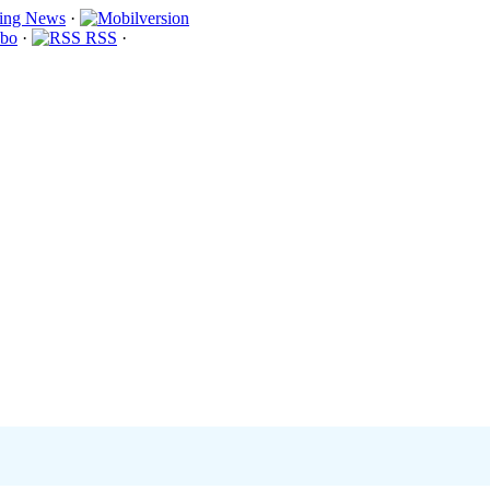
·
bo
·
RSS
·