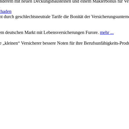
 anderem mit neuen Deckungsbausteinen und einem Maklerbonus für Ver
n
schaden
t durch geschlechtsneutrale Tarife die Bonität der Versicherungsunt
m deutschen Markt mit Lebensversicherungen Furore.
mehr ...
ie „kleinen“ Versicherer bessere Noten für ihre Berufsunfähigkeits-Pro