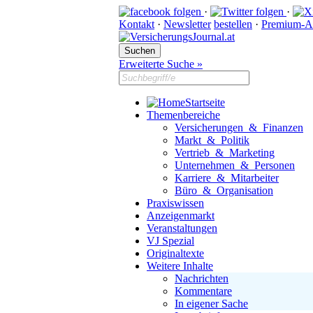
·
·
Kontakt
·
Newsletter
bestellen
·
Premium-A
Erweiterte Suche »
Startseite
Themenbereiche
Versicherungen & Finanzen
Markt & Politik
Vertrieb & Marketing
Unternehmen & Personen
Karriere & Mitarbeiter
Büro & Organisation
Praxiswissen
Anzeigenmarkt
Veranstaltungen
VJ Spezial
Originaltexte
Weitere Inhalte
Nachrichten
Kommentare
In eigener Sache