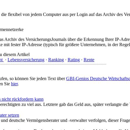
t, die flexibel von jedem Computer aus per Login auf das Archiv des 
irmennetzerke
as Archiv des VersicherungsJournals über die Erkennung Ihrer IP-Adres
 mit fester IP-Adresse (typisch für größere Unternehmen, in der Regel
u diesem Artikel
ht
·
Lebensversicherung
·
Ranking
·
Rating
·
Rente
ufen, so können Sie jeden Text über
GBI-Genios Deutsche Wirtschaft
en Sie
hier
.
nicht rückfordern kann
rechtigten zu viel aus. Letztere gab das Geld aus, später verlangte d
ter setzen
 und deutsche Vermögensberater und -verwalter verfolgen, dieser Frage g