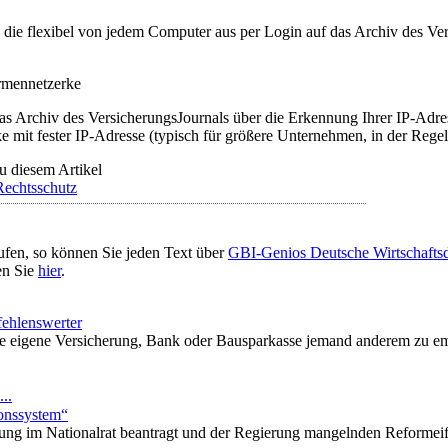
t, die flexibel von jedem Computer aus per Login auf das Archiv des 
irmennetzerke
as Archiv des VersicherungsJournals über die Erkennung Ihrer IP-Adres
 mit fester IP-Adresse (typisch für größere Unternehmen, in der Regel
u diesem Artikel
Rechtsschutz
ufen, so können Sie jeden Text über
GBI-Genios Deutsche Wirtschaft
en Sie
hier
.
ehlenswerter
die eigene Versicherung, Bank oder Bausparkasse jemand anderem zu em
..
ionssystem“
tzung im Nationalrat beantragt und der Regierung mangelnden Reforme