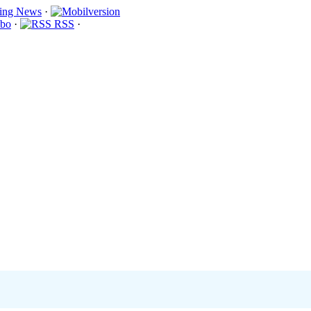
·
bo
·
RSS
·