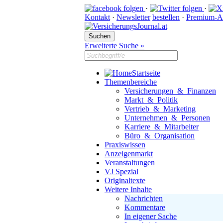
·
·
Kontakt
·
Newsletter
bestellen
·
Premium-A
Erweiterte Suche »
Startseite
Themenbereiche
Versicherungen & Finanzen
Markt & Politik
Vertrieb & Marketing
Unternehmen & Personen
Karriere & Mitarbeiter
Büro & Organisation
Praxiswissen
Anzeigenmarkt
Veranstaltungen
VJ Spezial
Originaltexte
Weitere Inhalte
Nachrichten
Kommentare
In eigener Sache