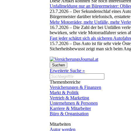
Diese Artikel könnten Sie noch interessiere
Unfallmeldung nur an Bürgermeister: Oblie
23.7.2026 –
Der Sekundenschlaf eines Auto
Bürgermeister darüber telefonisch, erstattet
Mehr Motorräder, mehr Unfälle, mehr Verletz
16.7.2026 –
Die Zahl der bei Unfällen verle
bewirken, sehr viele Motorradfahrer seien 
Fast jeder schätzt sich als sicheren Autofahr
15.7.2026 –
Das Auto ist für sehr viele Ös
Sicherheitsbewusst zeigt man sich beim An
Erweiterte Suche »
Themenbereiche
Versicherungen & Finanzen
Markt & Politik
Vertrieb & Marketing
Unternehmen & Personen
Karriere & Mitarbeiter
Büro & Organisation
Mitarbeiten
Autor werden