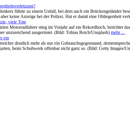
n
genheitsverletzung?
lenkers führte zu einem Unfall, bei dem auch ein Brückengeländer be
e aber keine Anzeige bei der Polizei. Hat er damit eine Obliegenheit ve
te, viele Tote
tzten Motorradfahrer stieg im Vorjahr auf ein Rekordhoch, berichtet da
aber unzureichend ausgerüstet. (Bild: Tobias Reich/Unsplash)
mehr ...
er ein
terreicher deutlich mehr als nur ein Gebrauchsgegenstand, dementsprech
gurten, beim Schuhwerk offenbar nicht ganz so. (Bild: Getty Images/U