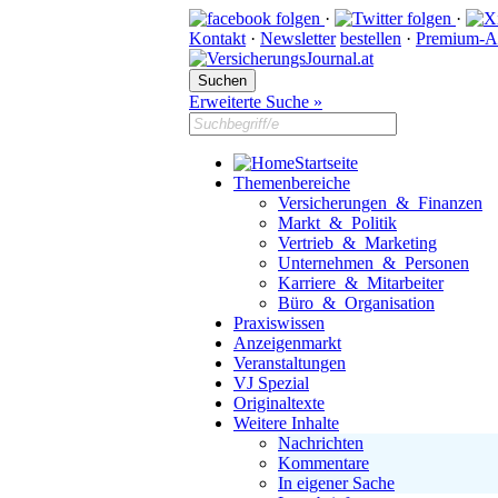
·
·
Kontakt
·
Newsletter
bestellen
·
Premium-A
Erweiterte Suche »
Startseite
Themenbereiche
Versicherungen & Finanzen
Markt & Politik
Vertrieb & Marketing
Unternehmen & Personen
Karriere & Mitarbeiter
Büro & Organisation
Praxiswissen
Anzeigenmarkt
Veranstaltungen
VJ Spezial
Originaltexte
Weitere Inhalte
Nachrichten
Kommentare
In eigener Sache