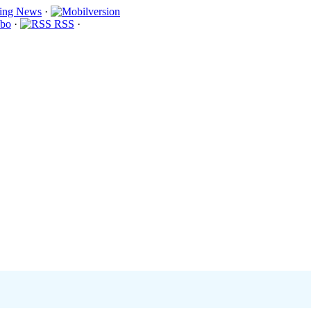
·
bo
·
RSS
·