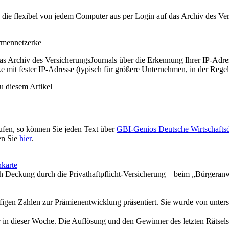
t, die flexibel von jedem Computer aus per Login auf das Archiv des 
irmennetzerke
as Archiv des VersicherungsJournals über die Erkennung Ihrer IP-Adres
 mit fester IP-Adresse (typisch für größere Unternehmen, in der Regel
u diesem Artikel
ufen, so können Sie jeden Text über
GBI-Genios Deutsche Wirtschaft
en Sie
hier
.
nkarte
h Deckung durch die Privathaftpflicht-Versicherung – beim „Bürgeranwal
figen Zahlen zur Prämienentwicklung präsentiert. Sie wurde von untersc
 in dieser Woche. Die Auflösung und den Gewinner des letzten Rätsels er