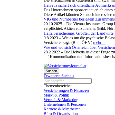
Die Kreditzinsen in Österreich sind zwar ni
Helvetia sichert sich öffentliche Aufmerksa
Das Unternehmen sponsert neuerlich eines 
Diese Artikel könnten Sie noch interessiere
VIG und Nürnberger besiegeln Zusammensc
20.10.2025 –
Die Vienna Insurance Group l
verpflichtet, Aktien einzuliefern. (Bild: Nü
Hagelversicherung: Großteil der Landwirte 
9.8.2023 –
Wie es um die psychische Belastu
Versicherer sagt. (Bild: ÖHV)
mehr ...
Wie und wo sich Österreich über Versicheru
28.2.2022 –
Die Helvetia ist dieser Frag
auf Kommunikation und Informationsbeschaf
Erweiterte Suche »
Themenbereiche
Versicherungen & Finanzen
Markt & Politik
Vertrieb & Marketing
Unternehmen & Personen
Karriere & Mitarbeiter
Büro & Organisation