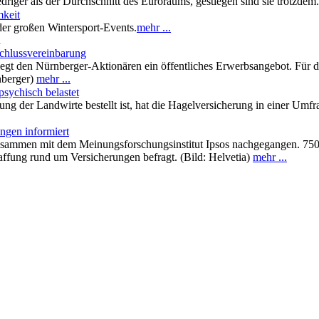
edriger als der Durchschnitt des Euroraums, gestiegen sind sie trotzdem
mkeit
der großen Wintersport-Events.
mehr ...
n
hlussvereinbarung
egt den Nürnberger-Aktionären ein öffentliches Erwerbsangebot. Für de
rnberger)
mehr ...
psychisch belastet
ng der Landwirte bestellt ist, hat die Hagelversicherung in einer Umfr
ngen informiert
e zusammen mit dem Meinungsforschungsinstitut Ipsos nachgegangen. 
fung rund um Versicherungen befragt. (Bild: Helvetia)
mehr ...