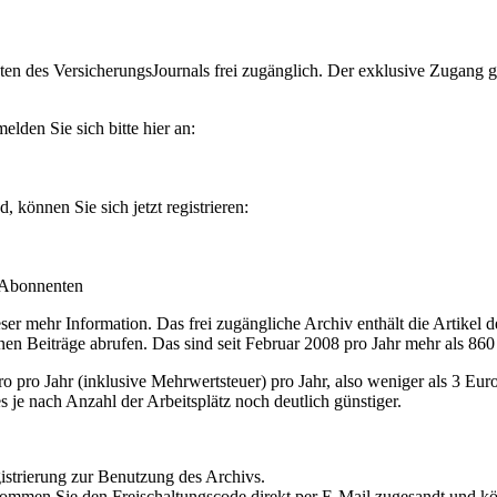
en des VersicherungsJournals frei zugänglich. Der exklusive Zugang gilt
lden Sie sich bitte hier an:
können Sie sich jetzt registrieren:
-Abonnenten
r mehr Information. Das frei zugängliche Archiv enthält die Artikel 
nen Beiträge abrufen. Das sind seit Februar 2008 pro Jahr mehr als 860
ro Jahr (inklusive Mehrwertsteuer) pro Jahr, also weniger als 3 Eur
s je nach Anzahl der Arbeitsplätz noch deutlich günstiger.
istrierung zur Benutzung des Archivs.
kommen Sie den Freischaltungscode direkt per E-Mail zugesandt und k