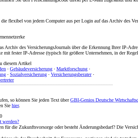
t, die flexibel von jedem Computer aus per Login auf das Archiv des 
irmennetzerke
as Archiv des VersicherungsJournals über die Erkennung Ihrer IP-Adres
 mit fester IP-Adresse (typisch für größere Unternehmen, in der Regel
u diesem Artikel
den
·
Gebäudeversicherung
·
Marktforschung
·
ung
·
Sozialversicherung
·
Versicherungsberater
·
ertreter
ufen, so können Sie jeden Text über
GBI-Genios Deutsche Wirtschaft
en Sie
hier
.
10
rt werden?
für die Zukunftsvorsorge oder besteht Änderungsbedarf? Die Versiche