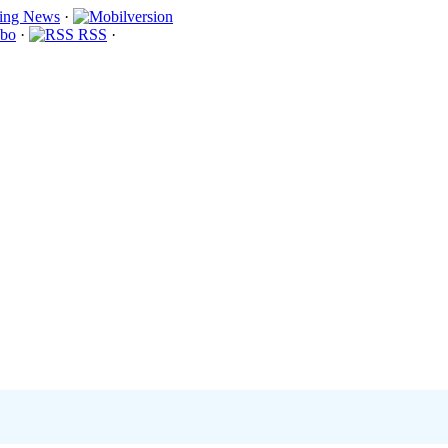
·
bo
·
RSS
·