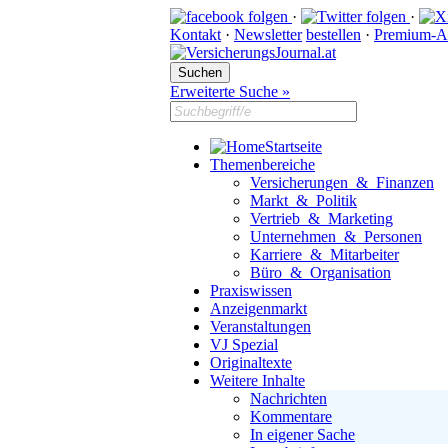
·
·
Kontakt
·
Newsletter
bestellen
·
Premium-A
Erweiterte Suche »
Startseite
Themenbereiche
Versicherungen & Finanzen
Markt & Politik
Vertrieb & Marketing
Unternehmen & Personen
Karriere & Mitarbeiter
Büro & Organisation
Praxiswissen
Anzeigenmarkt
Veranstaltungen
VJ Spezial
Originaltexte
Weitere Inhalte
Nachrichten
Kommentare
In eigener Sache