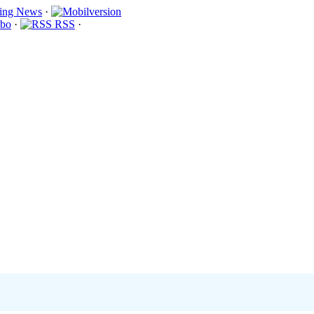
·
bo
·
RSS
·