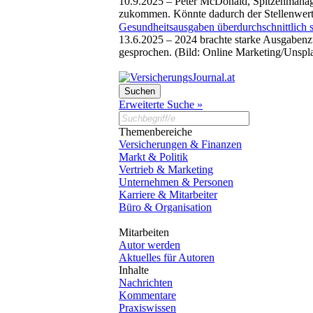
10.9.2025 –
Peter McDonald, Spitzenmanager
zukommen. Könnte dadurch der Stellenwert
Gesundheitsausgaben überdurchschnittlich s
13.6.2025 –
2024 brachte starke Ausgabenzu
gesprochen. (Bild: Online Marketing/Unspl
Erweiterte Suche »
Themenbereiche
Versicherungen & Finanzen
Markt & Politik
Vertrieb & Marketing
Unternehmen & Personen
Karriere & Mitarbeiter
Büro & Organisation
Mitarbeiten
Autor werden
Aktuelles für Autoren
Inhalte
Nachrichten
Kommentare
Praxiswissen