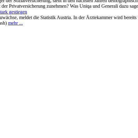
 der Sozialversicherung, sieht in den nächsten Jahren demographisch 
 der Privatversicherung zunehmen? Was Uniqa und Generali dazu sage
tark gestiegen
wächse, meldet die Statistik Austria. In der Ärztekammer wird bereits 
ash)
mehr ...