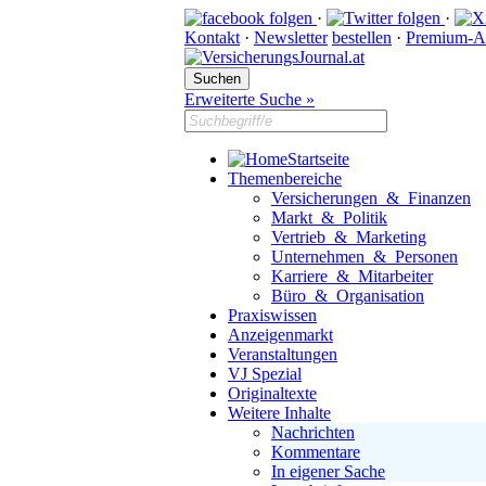
·
·
Kontakt
·
Newsletter
bestellen
·
Premium-A
Erweiterte Suche »
Startseite
Themenbereiche
Versicherungen & Finanzen
Markt & Politik
Vertrieb & Marketing
Unternehmen & Personen
Karriere & Mitarbeiter
Büro & Organisation
Praxiswissen
Anzeigenmarkt
Veranstaltungen
VJ Spezial
Originaltexte
Weitere Inhalte
Nachrichten
Kommentare
In eigener Sache