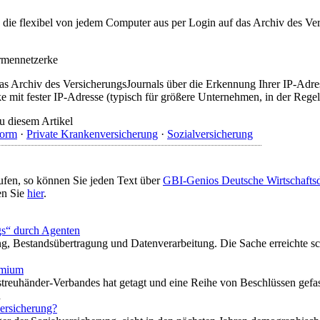
t, die flexibel von jedem Computer aus per Login auf das Archiv des 
irmennetzerke
as Archiv des VersicherungsJournals über die Erkennung Ihrer IP-Adres
 mit fester IP-Adresse (typisch für größere Unternehmen, in der Regel
u diesem Artikel
form
·
Private Krankenversicherung
·
Sozialversicherung
ufen, so können Sie jeden Text über
GBI-Genios Deutsche Wirtschaft
en Sie
hier
.
gs“ durch Agenten
, Bestandsübertragung und Datenverarbeitung. Die Sache erreichte sch
emium
reuhänder-Verbandes hat getagt und eine Reihe von Beschlüssen gefa
n
versicherung?