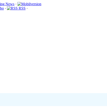
·
bo
·
RSS
·