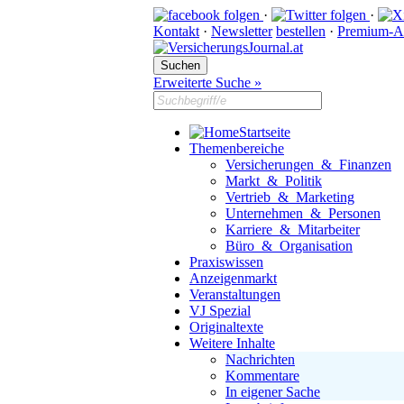
·
·
Kontakt
·
Newsletter
bestellen
·
Premium-A
Erweiterte Suche »
Startseite
Themenbereiche
Versicherungen & Finanzen
Markt & Politik
Vertrieb & Marketing
Unternehmen & Personen
Karriere & Mitarbeiter
Büro & Organisation
Praxiswissen
Anzeigenmarkt
Veranstaltungen
VJ Spezial
Originaltexte
Weitere Inhalte
Nachrichten
Kommentare
In eigener Sache