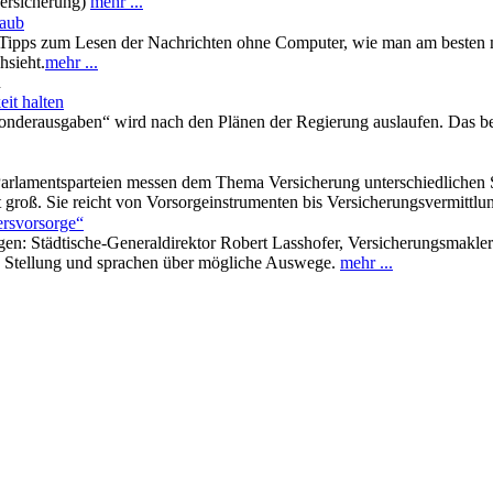
Versicherung)
mehr ...
laub
he Tipps zum Lesen der Nachrichten ohne Computer, wie man am beste
hsieht.
mehr ...
n
it halten
onderausgaben“ wird nach den Plänen der Regierung auslaufen. Das bet
rlamentsparteien messen dem Thema Versicherung unterschiedlichen St
t groß. Sie reicht von Vorsorgeinstrumenten bis Versicherungsvermittl
ersvorsorge“
agen: Städtische-Generaldirektor Robert Lasshofer, Versicherungsmakl
ik Stellung und sprachen über mögliche Auswege.
mehr ...