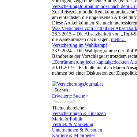
vorsorgen, zeigt eine neue Studie. (Bild: s-
VersicherungsJournal im oder nach dem Ur
Zur Reisezeit gibt die Redaktion praktisc
am einfachsten die ungelesenen Artikel durc
Diese Artikel könnten Sie noch interessiere
Was Versicherer vom Entfall der Absetzbarke
26.3.2015 –
Die Absetzbarkeit von „Topf-S
die Assekuranzen dazu sagen.
mehr ...
Versicherung im Wahlkampf
23.9.2024 –
Die Wahlprogramme der fünf Pa
Bandbreite der Vorschläge ist trotzdem rech
„Zertrümmerung jeder kapitalgedeckten Alt
20.11.2019 –
Es fehlte nicht an klaren Ans
nahmen bei einer Diskussion zur Zinspolit
Erweiterte Suche »
Themenbereiche
Versicherungen & Finanzen
Markt & Politik
Vertrieb & Marketing
Unternehmen & Personen
Karriere & Mitarbeiter