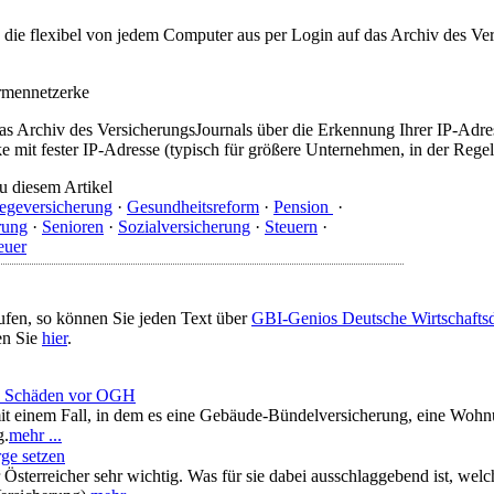
t, die flexibel von jedem Computer aus per Login auf das Archiv des 
irmennetzerke
as Archiv des VersicherungsJournals über die Erkennung Ihrer IP-Adres
 mit fester IP-Adresse (typisch für größere Unternehmen, in der Regel
u diesem Artikel
legeversicherung
·
Gesundheitsreform
·
Pension
·
rung
·
Senioren
·
Sozialversicherung
·
Steuern
·
euer
ufen, so können Sie jeden Text über
GBI-Genios Deutsche Wirtschaft
en Sie
hier
.
nd Schäden vor OGH
 mit einem Fall, in dem es eine Gebäude-Bündelversicherung, eine Wo
g.
mehr ...
rge setzen
r Österreicher sehr wichtig. Was für sie dabei ausschlaggebend ist, welch