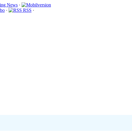
·
bo
·
RSS
·