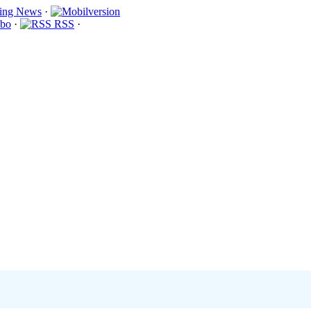
·
bo
·
RSS
·