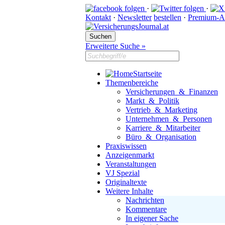
·
·
Kontakt
·
Newsletter
bestellen
·
Premium-A
Erweiterte Suche »
Startseite
Themenbereiche
Versicherungen & Finanzen
Markt & Politik
Vertrieb & Marketing
Unternehmen & Personen
Karriere & Mitarbeiter
Büro & Organisation
Praxiswissen
Anzeigenmarkt
Veranstaltungen
VJ Spezial
Originaltexte
Weitere Inhalte
Nachrichten
Kommentare
In eigener Sache