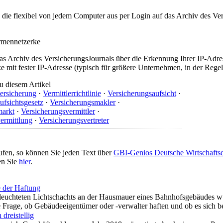
t, die flexibel von jedem Computer aus per Login auf das Archiv des 
irmennetzerke
as Archiv des VersicherungsJournals über die Erkennung Ihrer IP-Adres
 mit fester IP-Adresse (typisch für größere Unternehmen, in der Regel
u diesem Artikel
ersicherung
·
Vermittlerrichtlinie
·
Versicherungsaufsicht
·
ufsichtsgesetz
·
Versicherungsmakler
·
markt
·
Versicherungsvermittler
·
ermittlung
·
Versicherungsvertreter
ufen, so können Sie jeden Text über
GBI-Genios Deutsche Wirtschaft
en Sie
hier
.
 der Haftung
eleuchteten Lichtschachts an der Hausmauer eines Bahnhofsgebäudes wurd
e Frage, ob Gebäudeeigentümer oder -verwalter haften und ob es sich b
dreistellig