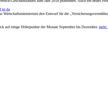
erreich-Geschäftszahlen zum Jahr 2018 präsentiert. Auch ein neues Pr
n
 ist da
as Wirtschaftsministerium den Entwurf für die „Versicherungsvermittlun
lick auf einige Höhepunkte der Monate September bis Dezember.
mehr .