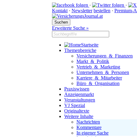
·
·
Kontakt
·
Newsletter
bestellen
·
Premium-A
Erweiterte Suche »
Startseite
Themenbereiche
Versicherungen & Finanzen
Markt & Politik
Vertrieb & Marketing
Unternehmen & Personen
Karriere & Mitarbeiter
Büro & Organisation
Praxiswissen
Anzeigenmarkt
Veranstaltungen
VJ Spezial
Originaltexte
Weitere Inhalte
Nachrichten
Kommentare
In eigener Sache