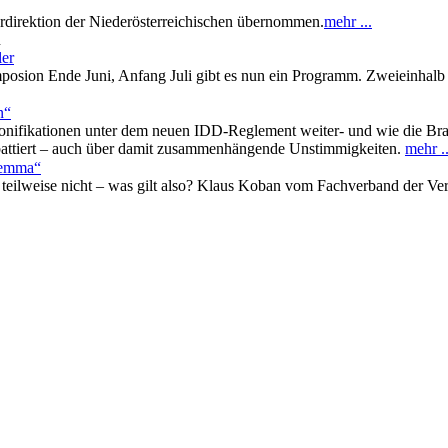
rdirektion der Niederösterreichischen übernommen.
mehr ...
n
ler
mposion Ende Juni, Anfang Juli gibt es nun ein Programm. Zweieinhalb 
n“
onifikationen unter dem neuen IDD-Reglement weiter- und wie die Br
battiert – auch über damit zusammenhängende Unstimmigkeiten.
mehr ..
lemma“
 teilweise nicht – was gilt also? Klaus Koban vom Fachverband der Vers