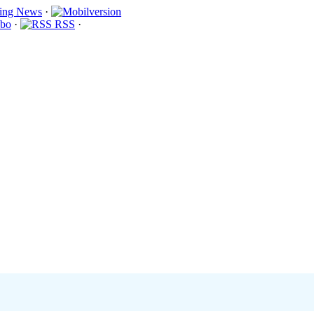
·
bo
·
RSS
·