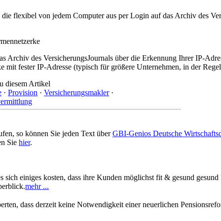
t, die flexibel von jedem Computer aus per Login auf das Archiv des 
irmennetzerke
as Archiv des VersicherungsJournals über die Erkennung Ihrer IP-Adres
 mit fester IP-Adresse (typisch für größere Unternehmen, in der Regel
u diesem Artikel
e
·
Provision
·
Versicherungsmakler
·
ermittlung
ufen, so können Sie jeden Text über
GBI-Genios Deutsche Wirtschaft
en Sie
hier
.
 sich einiges kosten, dass ihre Kunden möglichst fit & gesund gesund bl
erblick.
mehr ...
ten, dass derzeit keine Notwendigkeit einer neuerlichen Pensionsrefor